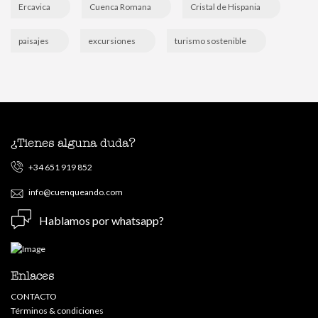
Ercavica
Cuenca Romana
Cristal de Hispania
paisajes
excursiones
turismo sostenible
¿Tienes alguna duda?
+34 651 919 852
info@cuenqueando.com
Hablamos por whatsapp?
Enlaces
CONTACTO
Términos & condiciones