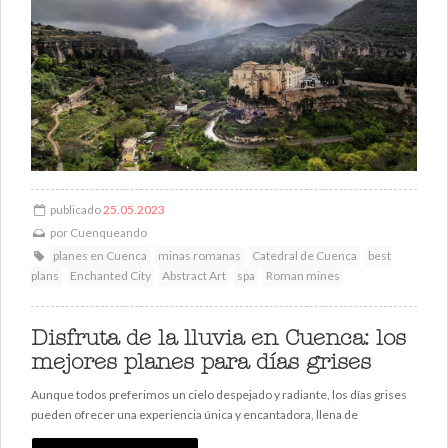
publicado
25.05.2023
por
Cuenqueando
planes en Cuenca
minas romanas
Catedral de Cuenca
best
plans
Enchanted City
Abstract Art
spa
Roman mines
Disfruta de la lluvia en Cuenca: los
mejores planes para días grises
Aunque todos preferimos un cielo despejado y radiante, los días grises
pueden ofrecer una experiencia única y encantadora, llena de