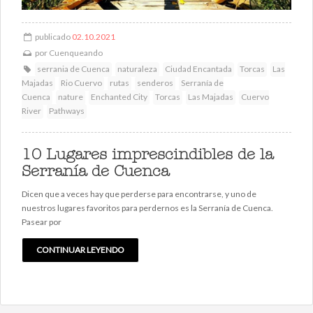
publicado
02.10.2021
por
Cuenqueando
serrania de Cuenca
naturaleza
Ciudad Encantada
Torcas
Las
Majadas
Rio Cuervo
rutas
senderos
Serranía de
Cuenca
nature
Enchanted City
Torcas
Las Majadas
Cuervo
River
Pathways
10 Lugares imprescindibles de la
Serranía de Cuenca
Dicen que a veces hay que perderse para encontrarse, y uno de
nuestros lugares favoritos para perdernos es la Serranía de Cuenca.
Pasear por
CONTINUAR LEYENDO