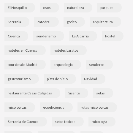
El Hosquillo
osos
naturaleza
parques
Serrania
catedral
gotico
arquitectura
Cuenca
senderismo
La Alcarria
hostel
hoteles en Cuenca
hoteles baratos
tour desde Madrid
arqueologia
senderos
gastroturismo
pista de hielo
Navidad
restaurante Casas Colgadas
Sisante
setas
micologicas
ecoeficiencia
rutas micologicas
Serrania de Cuenca
setas toxicas
micologia