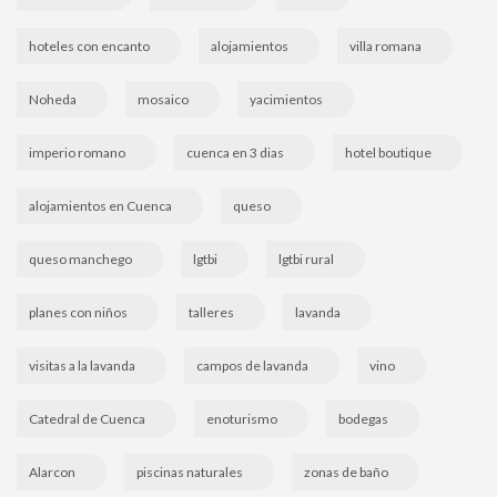
hoteles con encanto
alojamientos
villa romana
Noheda
mosaico
yacimientos
imperio romano
cuenca en 3 dias
hotel boutique
alojamientos en Cuenca
queso
queso manchego
lgtbi
lgtbi rural
planes con niños
talleres
lavanda
visitas a la lavanda
campos de lavanda
vino
Catedral de Cuenca
enoturismo
bodegas
Alarcon
piscinas naturales
zonas de baño