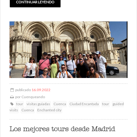
CONTINUAR LEYENDO
publicado
16.09.2022
por
Cuenqueando
tour
visitas guiadas
Cuenca
Ciudad Encantada
tour
guided
visits
Cuenca
Enchanted city
Los mejores tours desde Madrid