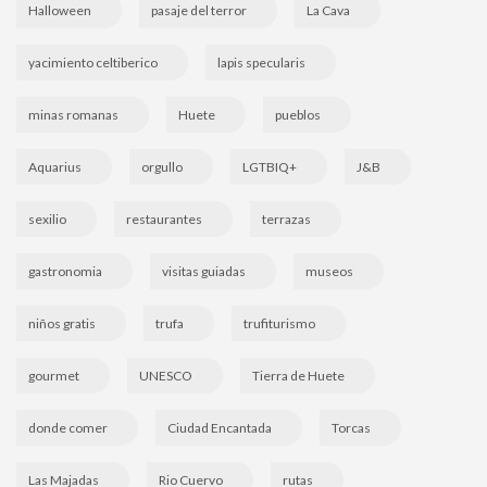
Halloween
pasaje del terror
La Cava
yacimiento celtiberico
lapis specularis
minas romanas
Huete
pueblos
Aquarius
orgullo
LGTBIQ+
J&B
sexilio
restaurantes
terrazas
gastronomia
visitas guiadas
museos
niños gratis
trufa
trufiturismo
gourmet
UNESCO
Tierra de Huete
donde comer
Ciudad Encantada
Torcas
Las Majadas
Rio Cuervo
rutas