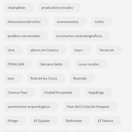
champiñon
productores locales
Monasterio de Ucles
monumentos
Ucles
pueblos con encanto
escenarios cinematograficos
cine
planes en Cuenca
tours
Tarancon
FERACAM
Semana Santa
casas rurales
tour
Ruta de las Caras
Buendia
Cuenca Tour
Ciudad Encantada
Segobriga
yacimientos arqueologicos
Tour del Cristal de Hispania
Priego
El Quijote
Belmonte
El Toboso