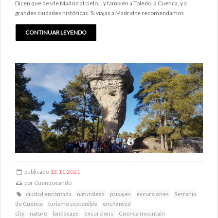
Dicen que desde Madrid al cielo... y también a Toledo, a Cuenca, y a
grandes ciudades históricas. Si viajas a Madrid te recomendamos
CONTINUAR LEYENDO
publicado
13.11.2021
por
Cuenqueando
ciudad encantada
naturaleza
paisajes
excursiones
Serrania
de Cuenca
turismo sostenible
enchanted
city
nature
landscape
excursions
Cuenca mountain