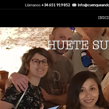
Llámanos
+34 651 919 852
info@cuenqueand
INIC
HUETE SU