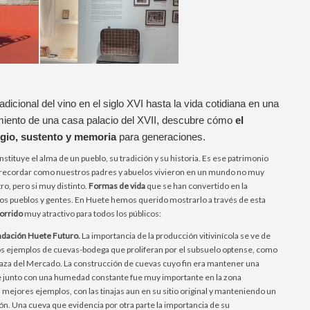
adicional del vino en el siglo XVI hasta la vida cotidiana en una
miento de una casa palacio del XVII, descubre cómo
el
ugio, sustento y memoria
para generaciones.
stituye el alma de un pueblo, su tradición y su historia. Es ese patrimonio
e recordar como nuestros padres y abuelos vivieron en un mundo no muy
ro, pero si muy distinto.
Formas de vida
que se han convertido en la
os pueblos y gentes. En Huete hemos querido mostrarlo a través de esta
orrido
muy atractivo para todos los públicos:
undación Huete Futuro.
La importancia de la producción vitivinícola se ve de
os ejemplos de cuevas-bodega que proliferan por el subsuelo optense, como
Plaza del Mercado. La construcción de cuevas cuyo fin era mantener una
e junto con una humedad constante fue muy importante en la zona
s mejores ejemplos, con las tinajas aun en su sitio original y manteniendo un
ón. Una cueva que evidencia por otra parte la importancia de su