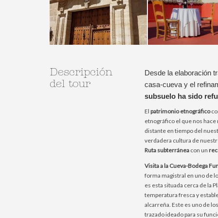
Descripción
Desde la elaboración tr
del tour
casa-cueva y el refina
subsuelo ha sido ref
El
patrimonio etnográfico
con
etnográfico el que nos hac
distante en tiempo del nuest
verdadera cultura de nuestr
Ruta subterránea
con un
rec
Visita a la Cueva-Bodega F
forma magistral en uno de l
es esta situada cerca de la 
temperatura fresca y establ
alcarreña. Este es uno de lo
trazado ideado para su funci