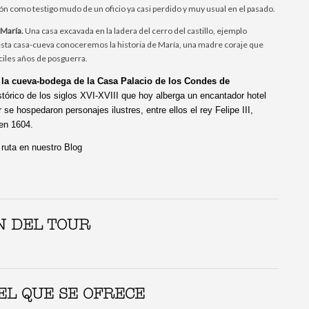
n como testigo mudo de un oficio ya casi perdido y muy usual en el pasado.
a María.
Una casa excavada en la ladera del cerro del castillo, ejemplo
 esta casa-cueva conoceremos la historia de María, una madre coraje que
íciles años de posguerra.
 la cueva-bodega de la Casa Palacio de los Condes de
histórico de los siglos XVI-XVIII que hoy alberga un encantador hotel
 se hospedaron personajes ilustres, entre ellos el rey Felipe III,
 en 1604.
ruta en nuestro
Blog
 DEL TOUR
EL QUE SE OFRECE