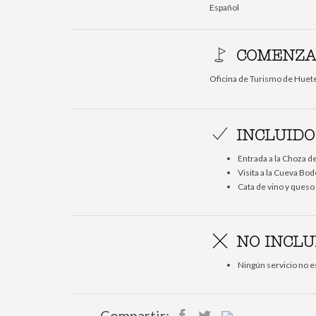
Español
COMENZAM
Oficina de Turismo de Huete
INCLUIDO
Entrada a la Choza de
Visita a la Cueva B
Cata de vino y queso
NO INCLU
Ningún servicio no e
Compartir: