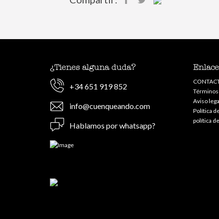
¿Tienes alguna duda?
Enlace
CONTAC
+34 651 919 852
Términos
Aviso lega
info@cuenqueando.com
Política d
política d
Hablamos por whatsapp?