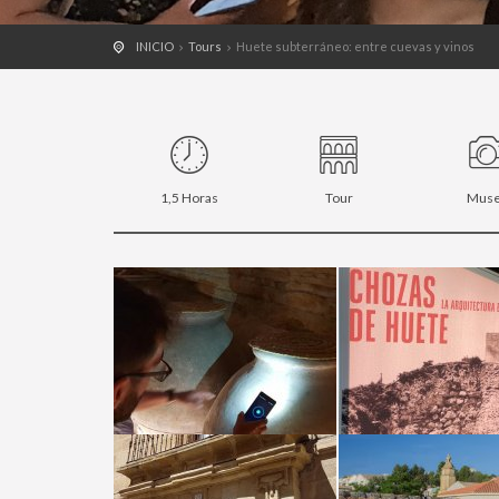
INICIO
Tours
Huete subterráneo: entre cuevas y vinos
1,5 Horas
Tour
Mus