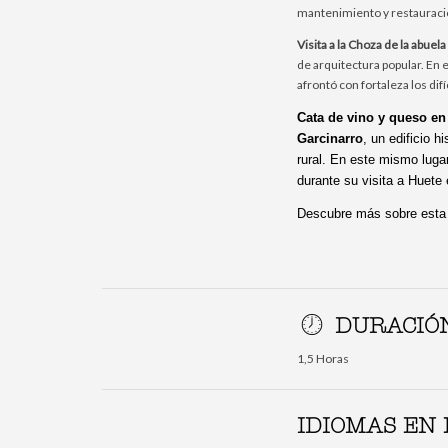
mantenimiento y restauració
Visita a la Choza de la abuel
de arquitectura popular. En
afrontó con fortaleza los dif
Cata de vino y queso en
Garcinarro
, un edificio 
rural. En este mismo lugar
durante su visita a Huete
Descubre más sobre esta 
DURACIÓN
1,5 Horas
IDIOMAS EN 