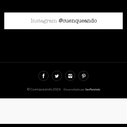
Instagram
@cuenqueando
© Cuenqueando 2026
Desarrollado por
SerParalelo