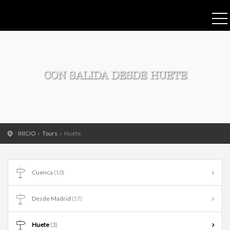
CON SALIDA DESDE HUETE
INICIO
Tours
Huete
Cuenca
(10)
Desde Madrid
(17)
Huete
(3)