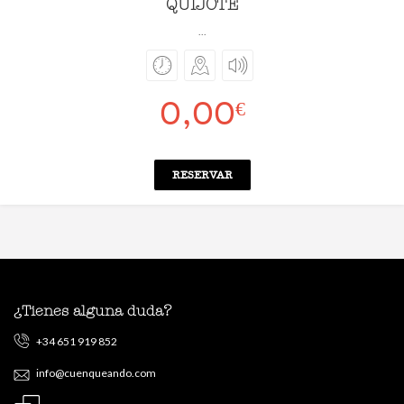
QUIJOTE
...
0,00
€
RESERVAR
¿Tienes alguna duda?
+34 651 919 852
info@cuenqueando.com