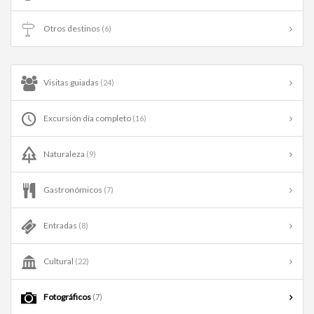
Otros destinos
(6)
Visitas guiadas
(24)
Excursión día completo
(16)
Naturaleza
(9)
Gastronómicos
(7)
Entradas
(8)
Cultural
(22)
Fotográficos
(7)