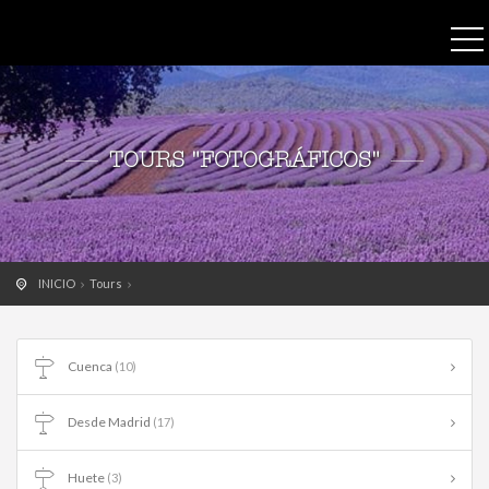
TOURS "FOTOGRÁFICOS"
INICIO
Tours
Cuenca
(10)
Desde Madrid
(17)
Huete
(3)