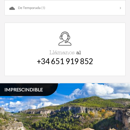
De Temporada
(5)
al
Llámanos
+34 651 919 852
IMPRESCINDIBLE