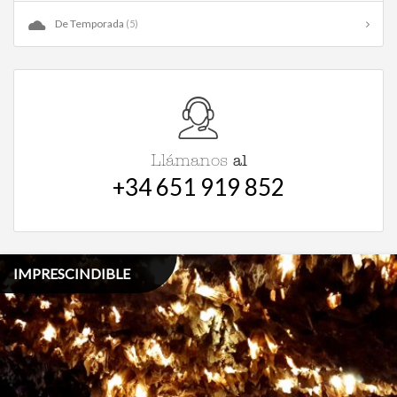
De Temporada
(5)
al
Llámanos
+34 651 919 852
IMPRESCINDIBLE