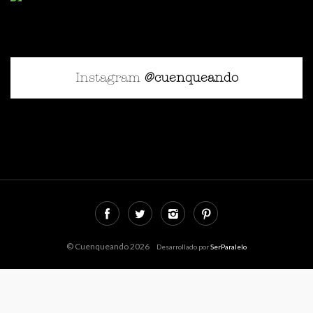
Instagram
@cuenqueando
© Cuenqueando 2026
Desarrollado por
SerParalelo