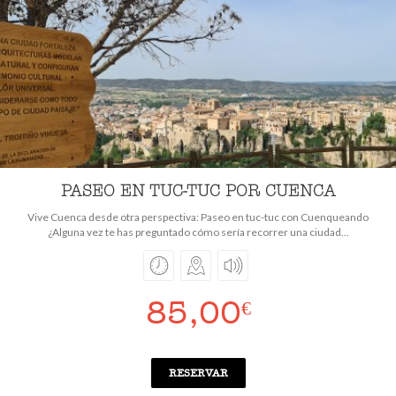
PASEO EN TUC-TUC POR CUENCA
Vive Cuenca desde otra perspectiva: Paseo en tuc-tuc con Cuenqueando
¿Alguna vez te has preguntado cómo sería recorrer una ciudad...
85,00
€
RESERVAR