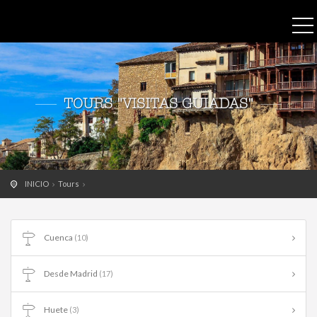
TOURS "VISITAS GUIADAS"
INICIO
Tours
Cuenca
(10)
Desde Madrid
(17)
Huete
(3)