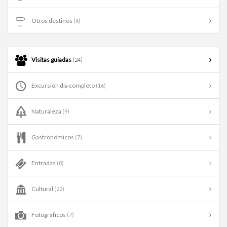
Otros destinos
(6)
Visitas guiadas
(24)
Excursión día completo
(16)
Naturaleza
(9)
Gastronómicos
(7)
Entradas
(8)
Cultural
(22)
Fotográficos
(7)