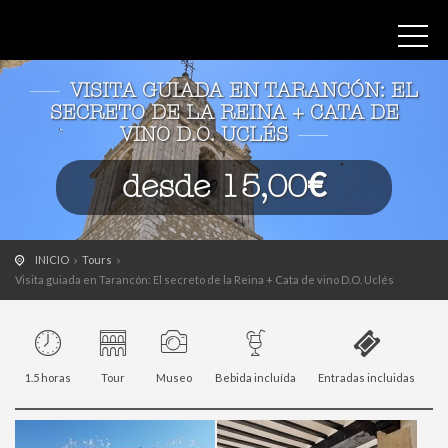
VISITA GUIADA EN TARANCÓN: EL
SECRETO DE LA REINA + CATA DE
VINO D.O. UCLÉS
desde 15,00€
INICIO
Tours
Visita guiada en Tarancón: El secreto de la Reina + Cata de vino D.O. Uclés
1.5 horas
Tour
Museo
Bebida incluída
Entradas incluidas