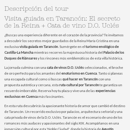
Descripción del tour
Visita guiada en Tarancón: El secreto
de la Reina + Cata de vino D.O. Uclés
¿Buscas una experiencia diferente en el corazón de la provincia? Te invitamos
a descubrir los secretos mejor guardados de la Reina María Cristina en una
exclusiva
visita guiada en Tarancón
. Sumérgete en el
turismo enológico de
Castilla-La Mancha
mientras recorres la majestuosa historia del
Palacio de los
Duques de Riánsares
y los rincones más emblemáticos de esta villa histórica.
La jornada culmina con una
cata de vinos D.O. Uclés
seleccionados, el broche
de oro perfecto para los amantes del
enoturismo en Cuenca
. Tanto si planeas
una escapada cultural como si buscas
qué hacer en Tarancón
con una
propuesta auténtica y cercana, esta
ruta cultural por Tarancón
te garantiza un
recuerdo imborrable. Reserva hoy tu plaza y vive una de las
experiencias
exclusivas en Cuenca
más fascinantes.
En esta ruta descubrirás la apasionante historia de amor que cambió el destino
de Tarancón. Un recorrido exclusivo por palacios, arquitectura señorial y una
cata privada de vinos de la D.O. Uclés. Tarancón es el escenario de uno de los
romances más audaces y apasionantes del siglo XIX. Acompáñanos en una
inmersión cultural por esta 'Noble Ciudad', donde la historia de
Agustín