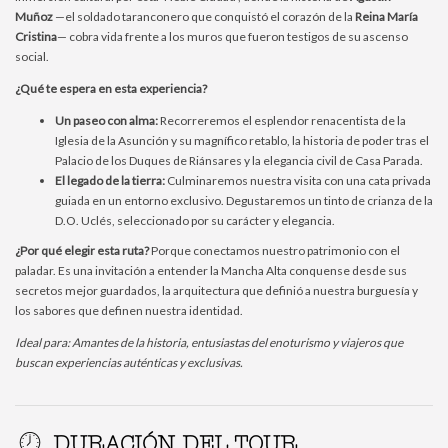
Muñoz
—el soldado taranconero que conquistó el corazón de la
Reina María
Cristina
— cobra vida frente a los muros que fueron testigos de su ascenso
social.
¿Qué te espera en esta experiencia?
Un paseo con alma:
Recorreremos el esplendor renacentista de la
Iglesia de la Asunción y su magnífico retablo, la historia de poder tras el
Palacio de los Duques de Riánsares y la elegancia civil de Casa Parada.
El legado de la tierra:
Culminaremos nuestra visita con una cata privada
guiada en un entorno exclusivo. Degustaremos un tinto de crianza de la
D.O. Uclés, seleccionado por su carácter y elegancia.
¿Por qué elegir esta ruta?
Porque conectamos nuestro patrimonio con el
paladar. Es una invitación a entender la Mancha Alta conquense desde sus
secretos mejor guardados, la arquitectura que definió a nuestra burguesía y
los sabores que definen nuestra identidad.
Ideal para: Amantes de la historia, entusiastas del enoturismo y viajeros que
buscan experiencias auténticas y exclusivas.
DURACIÓN DEL TOUR