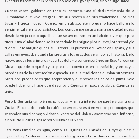
aventura hacemos de la Serranía no sólo en algo especial, sino en algo único.
Cuenca capital gobierna en todo su entorno. Una ciudad Patrimonio de la
Humanidad que vive “colgada” de sus hoces y de sus tradiciones. Los ríos
Júcar y Húecar rodean Cuenca en un abrazo eterno que lo hace bello en lo
sentimental y en lo paisajístico. Los conquense se asoman a su ciudad nueva
desde la vieja como aquellos que se aventuran en un balcón a ver que pasa
fuera. Una ciudad donde se ha mezclado lo antiguo y los nuevo, lo terrenal y lo
divino. De lo antiguo queda su Catedral, la primera del Gótico en España, y sus
calles enrevesadas donde las piedras y los escudos velan por su historia. De lo
nuevo queda los primeros resortes del arte contemporáneo en España, con un
Museo que de pequeño y coqueto se convierte en entrañable, y en cuyas
paredes nació la abstracción española. De sus tradiciones quedan su Semana
Santa con procesiones que sorprenden y que ponen los pelos de punta. Sólo
puede haber una frase que describa a Cuenca en pocas palabras. Cuenca es
única.
Pero la Serranía también es particular y en su interior se puede viajar a una
Ciudad Encantada donde la auténtica aventura está en ver los personajes que
esconden sus piedras; o visitar el Ventano del Diablo y asomarse no al infierno,
sino al Río Júcar a su paso por Villalba de la Sierra.
Esta zona también es agua, como las Lagunas de Cañada del Hoyo que de 7
lagunas hay 7 colores, una de cada color gracias a la incidencia de la luz en los