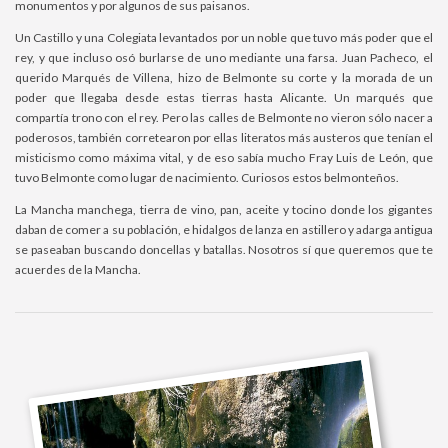
monumentos y por algunos de sus paisanos.
Un Castillo y una Colegiata levantados por un noble que tuvo más poder que el
rey, y que incluso osó burlarse de uno mediante una farsa. Juan Pacheco, el
querido Marqués de Villena, hizo de Belmonte su corte y la morada de un
poder que llegaba desde estas tierras hasta Alicante. Un marqués que
compartía trono con el rey. Pero las calles de Belmonte no vieron sólo nacer a
poderosos, también corretearon por ellas literatos más austeros que tenían el
misticismo como máxima vital, y de eso sabía mucho Fray Luis de León, que
tuvo Belmonte como lugar de nacimiento. Curiosos estos belmonteños.
La Mancha manchega, tierra de vino, pan, aceite y tocino donde los gigantes
daban de comer a su población, e hidalgos de lanza en astillero y adarga antigua
se paseaban buscando doncellas y batallas. Nosotros sí que queremos que te
acuerdes de la Mancha.