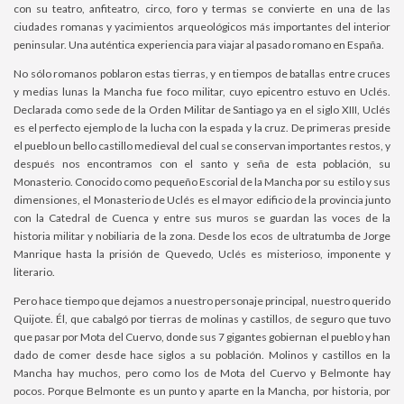
con su teatro, anfiteatro, circo, foro y termas se convierte en una de las
ciudades romanas y yacimientos arqueológicos más importantes del interior
peninsular. Una auténtica experiencia para viajar al pasado romano en España.
No sólo romanos poblaron estas tierras, y en tiempos de batallas entre cruces
y medias lunas la Mancha fue foco militar, cuyo epicentro estuvo en Uclés.
Declarada como sede de la Orden Militar de Santiago ya en el siglo XIII, Uclés
es el perfecto ejemplo de la lucha con la espada y la cruz. De primeras preside
el pueblo un bello castillo medieval del cual se conservan importantes restos, y
después nos encontramos con el santo y seña de esta población, su
Monasterio. Conocido como pequeño Escorial de la Mancha por su estilo y sus
dimensiones, el Monasterio de Uclés es el mayor edificio de la provincia junto
con la Catedral de Cuenca y entre sus muros se guardan las voces de la
historia militar y nobiliaria de la zona. Desde los ecos de ultratumba de Jorge
Manrique hasta la prisión de Quevedo, Uclés es misterioso, imponente y
literario.
Pero hace tiempo que dejamos a nuestro personaje principal, nuestro querido
Quijote. Él, que cabalgó por tierras de molinas y castillos, de seguro que tuvo
que pasar por Mota del Cuervo, donde sus 7 gigantes gobiernan el pueblo y han
dado de comer desde hace siglos a su población. Molinos y castillos en la
Mancha hay muchos, pero como los de Mota del Cuervo y Belmonte hay
pocos. Porque Belmonte es un punto y aparte en la Mancha, por historia, por