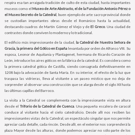
respira esa tan arraigada tradición de culto de esta ciudad, hasta importantes
museos como el
Museo de Arte Abstracto, el de la Fundación Antonio Pérez o
el Museo Secreto de la Catedral
, buen ejemplo de arte sacro provincial donde
se custodian importantes obras desde el Románico hasta la actualidad,
destacando cuadros de Martín Gómez el Viejo y de
El Greco
. Una ciudad de
contrastes donde conviven lo moderno y lo tradicional.
El edificio más impresionante de la ciudad,
la Catedral de Nuestra Señora de
Gracia, la primera del Gótico en España
levantada por orden de Alfonso VIII. Su
esposa, Leonor de Aquitania y Plantagenet, hermana de Ricardo Corazón de
León, introduce los aires góticos en la fábrica de la catedral. Es considera como
la primera catedral gótica de Castilla, siendo consagrada definitivamente en
1208 bajo la advocación de Santa María. En su interior, el efecto de la luz que
traspasa las vidrieras, lleva al visitante a un paseo místico que no deja de
sorprender al observar una construcción que se alarga desde el siglo XII hasta
las últimas capillas del Barroco.
La visita a la Catedral se complementa con la impresionante vista en altura
desde el
Triforio de la Catedral de Cuenca
. Una pequeña escalera de caracol
conduce al visitante hacia el cielo catedralicio. Desde allí nos reciben las
impresionantes vistas de la Catedral, un espectáculo singular que nos permite
apreciar cada detalle, cada rincón. Desde allí, en el exterior nos sorprenderá la
plaza Mayor desde las alturas, donde podemos apreciar no sólo parte de los