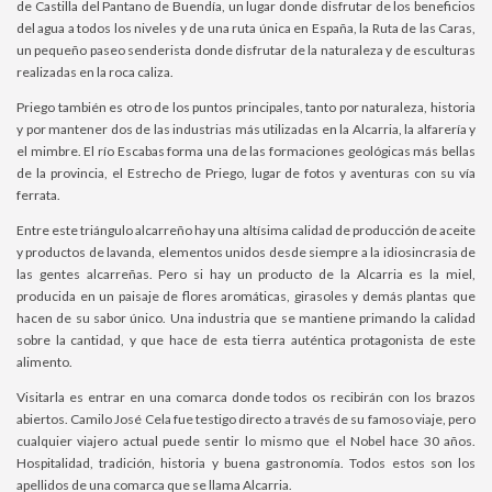
de Castilla del Pantano de Buendía, un lugar donde disfrutar de los beneficios
del agua a todos los niveles y de una ruta única en España, la Ruta de las Caras,
un pequeño paseo senderista donde disfrutar de la naturaleza y de esculturas
realizadas en la roca caliza.
Priego también es otro de los puntos principales, tanto por naturaleza, historia
y por mantener dos de las industrias más utilizadas en la Alcarria, la alfarería y
el mimbre. El río Escabas forma una de las formaciones geológicas más bellas
de la provincia, el Estrecho de Priego, lugar de fotos y aventuras con su vía
ferrata.
Entre este triángulo alcarreño hay una altísima calidad de producción de aceite
y productos de lavanda, elementos unidos desde siempre a la idiosincrasia de
las gentes alcarreñas. Pero si hay un producto de la Alcarria es la miel,
producida en un paisaje de flores aromáticas, girasoles y demás plantas que
hacen de su sabor único. Una industria que se mantiene primando la calidad
sobre la cantidad, y que hace de esta tierra auténtica protagonista de este
alimento.
Visitarla es entrar en una comarca donde todos os recibirán con los brazos
abiertos. Camilo José Cela fue testigo directo a través de su famoso viaje, pero
cualquier viajero actual puede sentir lo mismo que el Nobel hace 30 años.
Hospitalidad, tradición, historia y buena gastronomía. Todos estos son los
apellidos de una comarca que se llama Alcarria.