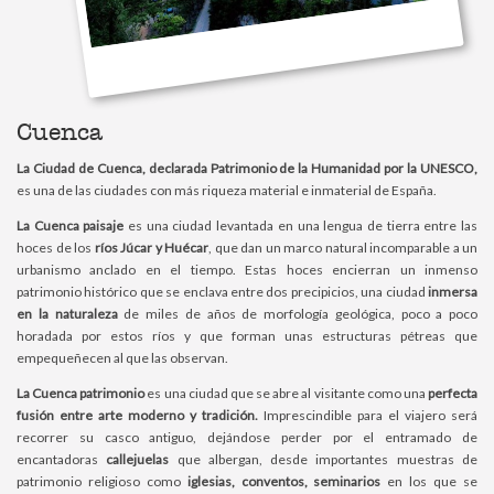
Cuenca
La Ciudad de Cuenca, declarada Patrimonio de la Humanidad por la UNESCO,
es una de las ciudades con más riqueza material e inmaterial de España.
La Cuenca paisaje
es una ciudad levantada en una lengua de tierra entre las
hoces de los
ríos Júcar y Huécar
, que dan un marco natural incomparable a un
urbanismo anclado en el tiempo. Estas hoces encierran un inmenso
patrimonio histórico que se enclava entre dos precipicios, una ciudad
inmersa
en la naturaleza
de miles de años de morfología geológica, poco a poco
horadada por estos ríos y que forman unas estructuras pétreas que
empequeñecen al que las observan.
La Cuenca patrimonio
es una ciudad que se abre al visitante como una
perfecta
fusión entre arte moderno y tradición.
Imprescindible para el viajero será
recorrer su casco antiguo, dejándose perder por el entramado de
encantadoras
callejuelas
que albergan, desde importantes muestras de
patrimonio religioso como
iglesias, conventos, seminarios
en los que se