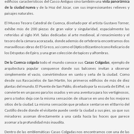
edificios característicos del Casco Antiguo sino también una
vista panorámica
de la ciudad nueva
y de la Hoz del Júcar, con sus impresionantes relieves y
paisajes naturales.
El Museo Tesoro Catedral de Cuenca, diseñado por el artista Gustavo Torner,
exhibe más de 200 piezas de gran valor y singularidad, espacialmente las
referidas al siglo XVI. Salas dedicadas al arte medieval, al renacimiento y el
tesoro de la cámara acorazada, donde además de orfebrería encontramos dos
maravillosas obras de El Greco, así como el Díptico Bizantino Icono Relicario de
los Déspotas de Epiro, y una gran colección de tapices y alfombras.
De la Cuenca colgada
todo el mundo conoce sus
Casas Colgadas
, ejemplo de
arquitectura popular conquense donde sus balcones invitan a observar
simplemente el vacío, convirtiéndose en santo y seña de la ciudad. Como
desde sus Rascacielos de San Martín, los primeros edificios de más de diez
plantas del mundo. El Puente de San Pablo, diseñado por la escuela de Eiffel, se
convierte en un paseo para los osados y en una aventura para los vertiginosos,
pero a todos deja con la misma sensación de situarse en uno de los mejores
sitios de la ciudad. La misma sensación que produce sentarse en el Barrio del
Castillo desde donde el visitante puede sentir la ciudad a sus pies, ya que sus
miradores asoman directamente a una caída hacía las hoces que parece
asomar a la profundidad más inaudita.
Dentro de las emblemáticas Casas Colgadas nos encontramos con una de las