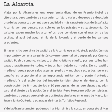
La Alcarria
Viajar por la Alcarria es una experiencia digna de un Premio Nobel de
Literatura, pero también de cualquier turista o viajero deseoso de descubrir
una de las comarcas con más personalidad y más características de España. La
Alcarria son sus gentes, sus colores en los paisajes y su gastronomía. De
paisajes saben mucho los alcarreños, que conviven con el marrón de las
arcillas, el azul del agua, el lila de la lavanda y el verde de los campos
crecientes.
Si hay un sitio que sirva de capital de la Alcarria ese es Huete, la población más
importante y con una carga histórico y monumental sólo superada por Cuenca
capital. Pueblo romano, visigodo, árabe, cristiano y judío, por sus calles han
pasado prácticamente todos, y todos han dejado su huella. De su castillo
medieval queda poco salvo algunas piedras y muchos recuerdos, pero su
tamaño es proporcional a su importancia militar como punto fronterizo
medieval. Y del esplendor del Imperio también vino el de Huete, con la
construcción de 8 monasterios y 10 parroquias, de las que algunas quedan
para el disfrute de la población y el turista. Pero Huete no sólo son piedras,
también sus gentes que celebran dos fiestas similares en el mes de Mayo, San
Juan y Santa Quiteria, declaradas de Interés Turístico Regional.
Y de la Alcarria también podemos ir al Mar sin ir a la costa, en concreto al Mar