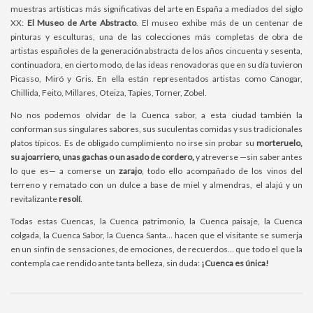
muestras artísticas más significativas del arte en España a mediados del siglo
XX:
El Museo de Arte Abstracto
. El museo exhibe más de un centenar de
pinturas y esculturas, una de las colecciones más completas de obra de
artistas españoles de la generación abstracta de los años cincuenta y sesenta,
continuadora, en cierto modo, de las ideas renovadoras que en su día tuvieron
Picasso, Miró y Gris. En ella están representados artistas como Canogar,
Chillida, Feito, Millares, Oteiza, Tapies, Torner, Zobel.
No nos podemos olvidar de la Cuenca sabor, a esta ciudad también la
conforman sus singulares sabores, sus suculentas comidas y sus tradicionales
platos típicos. Es de obligado cumplimiento no irse sin probar su
morteruelo,
su ajoarriero, unas gachas o un asado de cordero,
y atreverse —sin saber antes
lo que es— a comerse un
zarajo
, todo ello acompañado de los vinos del
terreno y rematado con un dulce a base de miel y almendras, el alajú y un
revitalizante
resolí
.
Todas estas Cuencas, la Cuenca patrimonio, la Cuenca paisaje, la Cuenca
colgada, la Cuenca Sabor, la Cuenca Santa… hacen que el visitante se sumerja
en un sinfín de sensaciones, de emociones, de recuerdos… que todo el que la
contempla cae rendido ante tanta belleza, sin duda:
¡Cuenca es única!