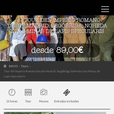
TOUR DEL IMPERIO ROMANO
DESDE MADRID: SEGÓBRIGA, NOHEDA
Y LAS MINAS DE LAPIS SPECULARIS
desde 89,00€
INICIO
Tours
Tour del Imperio Romano desde Madrid: Segóbriga, Noheda y las Minas de
Lapis Specularis
11 horas
Tour
Museo
Entradas incluidas