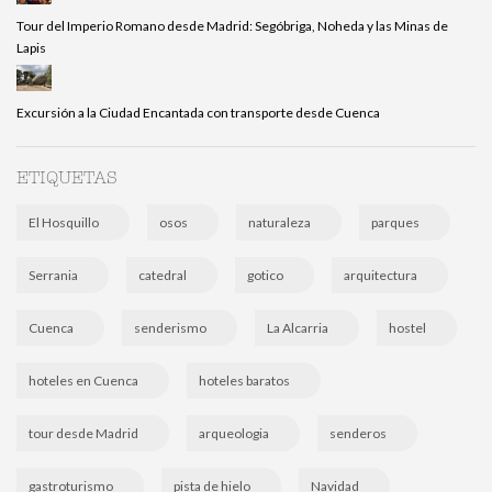
Tour del Imperio Romano desde Madrid: Segóbriga, Noheda y las Minas de
Lapis
Excursión a la Ciudad Encantada con transporte desde Cuenca
ETIQUETAS
El Hosquillo
osos
naturaleza
parques
Serrania
catedral
gotico
arquitectura
Cuenca
senderismo
La Alcarria
hostel
hoteles en Cuenca
hoteles baratos
tour desde Madrid
arqueologia
senderos
gastroturismo
pista de hielo
Navidad