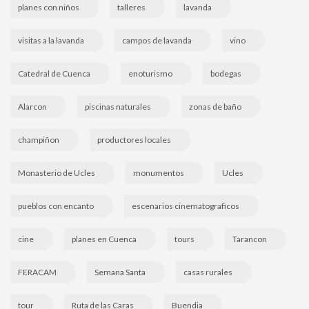
planes con niños
talleres
lavanda
visitas a la lavanda
campos de lavanda
vino
Catedral de Cuenca
enoturismo
bodegas
Alarcon
piscinas naturales
zonas de baño
champiñon
productores locales
Monasterio de Ucles
monumentos
Ucles
pueblos con encanto
escenarios cinematograficos
cine
planes en Cuenca
tours
Tarancon
FERACAM
Semana Santa
casas rurales
tour
Ruta de las Caras
Buendia