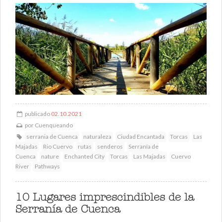
publicado
02.10.2021
por
Cuenqueando
serrania de Cuenca
naturaleza
Ciudad Encantada
Torcas
Las
Majadas
Rio Cuervo
rutas
senderos
Serranía de
Cuenca
nature
Enchanted City
Torcas
Las Majadas
Cuervo
River
Pathways
10 Lugares imprescindibles de la
Serranía de Cuenca