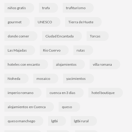
niños gratis
trufa
trufiturismo
gourmet
UNESCO
Tierra de Huete
donde comer
Ciudad Encantada
Torcas
Las Majadas
Rio Cuervo
rutas
hoteles con encanto
alojamientos
villa romana
Noheda
mosaico
yacimientos
imperio romano
cuenca en 3 dias
hotel boutique
alojamientos en Cuenca
queso
queso manchego
lgtbi
lgtbi rural