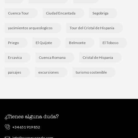
Cuenca Tour
Ciudad Encantada
Segobriga
yacimientos arqueologicos
Tour del Cristal de Hispania
Priego
El Quijote
Belmonte
El Toboso
Ercavica
Cuenca Romana
Cristal de Hispania
paisajes
excursiones
turismo sostenible
¿Tienes alguna duda?
+34 651 919 852
info@cuenqueando.com