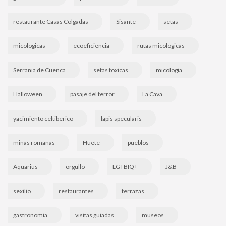
restaurante Casas Colgadas
Sisante
setas
micologicas
ecoeficiencia
rutas micologicas
Serrania de Cuenca
setas toxicas
micologia
Halloween
pasaje del terror
La Cava
yacimiento celtiberico
lapis specularis
minas romanas
Huete
pueblos
Aquarius
orgullo
LGTBIQ+
J&B
sexilio
restaurantes
terrazas
gastronomia
visitas guiadas
museos