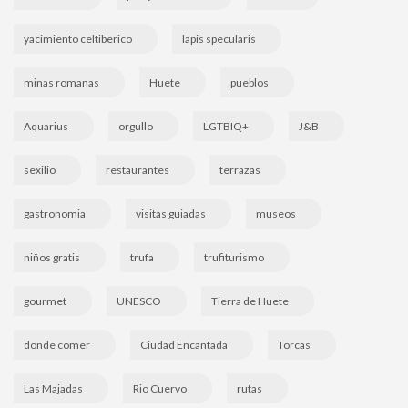
yacimiento celtiberico
lapis specularis
minas romanas
Huete
pueblos
Aquarius
orgullo
LGTBIQ+
J&B
sexilio
restaurantes
terrazas
gastronomia
visitas guiadas
museos
niños gratis
trufa
trufiturismo
gourmet
UNESCO
Tierra de Huete
donde comer
Ciudad Encantada
Torcas
Las Majadas
Rio Cuervo
rutas