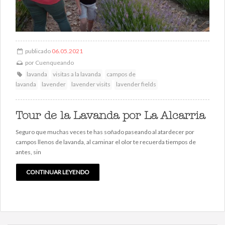
publicado
06.05.2021
por
Cuenqueando
lavanda
visitas a la lavanda
campos de
lavanda
lavender
lavender visits
lavender fields
Tour de la Lavanda por La Alcarria
Seguro que muchas veces te has soñado paseando al atardecer por
campos llenos de lavanda, al caminar el olor te recuerda tiempos de
antes, sin
CONTINUAR LEYENDO