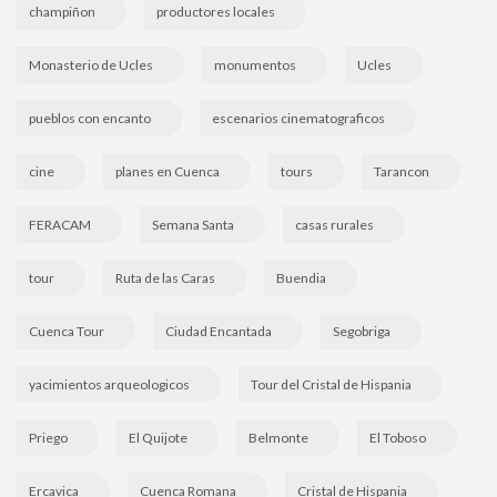
champiñon
productores locales
Monasterio de Ucles
monumentos
Ucles
pueblos con encanto
escenarios cinematograficos
cine
planes en Cuenca
tours
Tarancon
FERACAM
Semana Santa
casas rurales
tour
Ruta de las Caras
Buendia
Cuenca Tour
Ciudad Encantada
Segobriga
yacimientos arqueologicos
Tour del Cristal de Hispania
Priego
El Quijote
Belmonte
El Toboso
Ercavica
Cuenca Romana
Cristal de Hispania