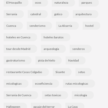
El Hosquillo
osos
naturaleza
parques
Serrania
catedral
gotico
arquitectura
Cuenca
senderismo
La Alcarria
hostel
hoteles en Cuenca
hoteles baratos
tour desde Madrid
arqueologia
senderos
gastroturismo
pista de hielo
Navidad
restaurante Casas Colgadas
Sisante
setas
micologicas
ecoeficiencia
rutas micologicas
Serrania de Cuenca
setas toxicas
micologia
Halloween
pasaje del terror
La Cava