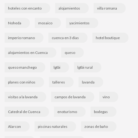
hoteles con encanto
alojamientos
villa romana
Noheda
mosaico
yacimientos
imperio romano
cuenca en 3 dias
hotel boutique
alojamientos en Cuenca
queso
queso manchego
lgtbi
lgtbi rural
planes con niños
talleres
lavanda
visitas a la lavanda
campos de lavanda
vino
Catedral de Cuenca
enoturismo
bodegas
Alarcon
piscinas naturales
zonas de baño