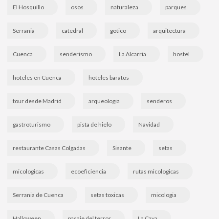
El Hosquillo
osos
naturaleza
parques
Serrania
catedral
gotico
arquitectura
Cuenca
senderismo
La Alcarria
hostel
hoteles en Cuenca
hoteles baratos
tour desde Madrid
arqueologia
senderos
gastroturismo
pista de hielo
Navidad
restaurante Casas Colgadas
Sisante
setas
micologicas
ecoeficiencia
rutas micologicas
Serrania de Cuenca
setas toxicas
micologia
Halloween
pasaje del terror
La Cava