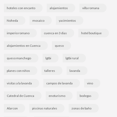
hoteles con encanto
alojamientos
villa romana
Noheda
mosaico
yacimientos
imperio romano
cuenca en 3 dias
hotel boutique
alojamientos en Cuenca
queso
queso manchego
lgtbi
lgtbi rural
planes con niños
talleres
lavanda
visitas a la lavanda
campos de lavanda
vino
Catedral de Cuenca
enoturismo
bodegas
Alarcon
piscinas naturales
zonas de baño