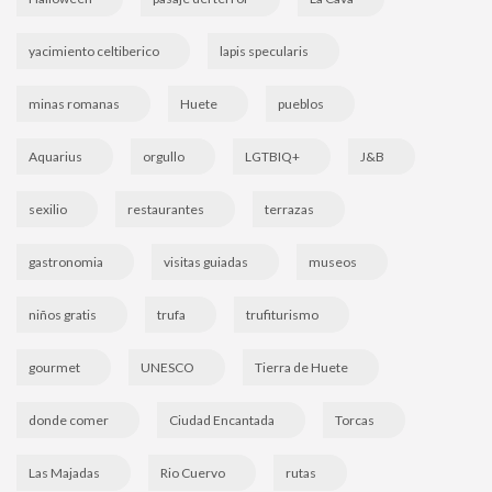
yacimiento celtiberico
lapis specularis
minas romanas
Huete
pueblos
Aquarius
orgullo
LGTBIQ+
J&B
sexilio
restaurantes
terrazas
gastronomia
visitas guiadas
museos
niños gratis
trufa
trufiturismo
gourmet
UNESCO
Tierra de Huete
donde comer
Ciudad Encantada
Torcas
Las Majadas
Rio Cuervo
rutas