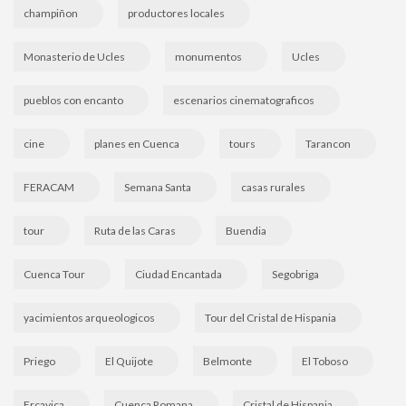
champiñon
productores locales
Monasterio de Ucles
monumentos
Ucles
pueblos con encanto
escenarios cinematograficos
cine
planes en Cuenca
tours
Tarancon
FERACAM
Semana Santa
casas rurales
tour
Ruta de las Caras
Buendia
Cuenca Tour
Ciudad Encantada
Segobriga
yacimientos arqueologicos
Tour del Cristal de Hispania
Priego
El Quijote
Belmonte
El Toboso
Ercavica
Cuenca Romana
Cristal de Hispania