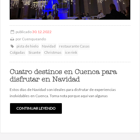
publicado
30.12.2022
por
Cuenqueando
pista de hielo
Navidad
restaurante Casas
Colgadas
Sisante
Christmas
ice rink
Cuatro destinos en Cuenca para
disfrutar en Navidad
Estos días de Navidad son ideales para disfrutar de experiencias
inolvidables en Cuenca. Toma nota porque aquí van algunas
CONTINUAR LEYENDO