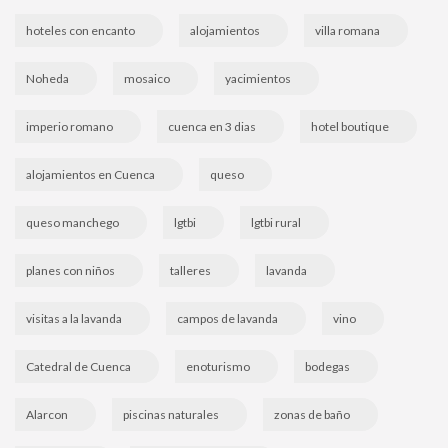
hoteles con encanto
alojamientos
villa romana
Noheda
mosaico
yacimientos
imperio romano
cuenca en 3 dias
hotel boutique
alojamientos en Cuenca
queso
queso manchego
lgtbi
lgtbi rural
planes con niños
talleres
lavanda
visitas a la lavanda
campos de lavanda
vino
Catedral de Cuenca
enoturismo
bodegas
Alarcon
piscinas naturales
zonas de baño