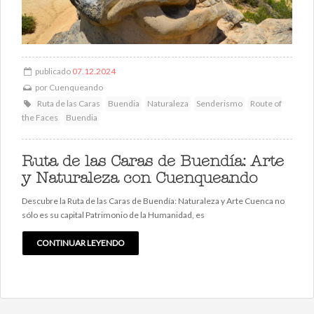
publicado
07.12.2024
por
Cuenqueando
Ruta de las Caras
Buendia
Naturaleza
Senderismo
Route of
the Faces
Buendia
Ruta de las Caras de Buendía: Arte
y Naturaleza con Cuenqueando
Descubre la Ruta de las Caras de Buendía: Naturaleza y Arte Cuenca no
sólo es su capital Patrimonio de la Humanidad, es
CONTINUAR LEYENDO