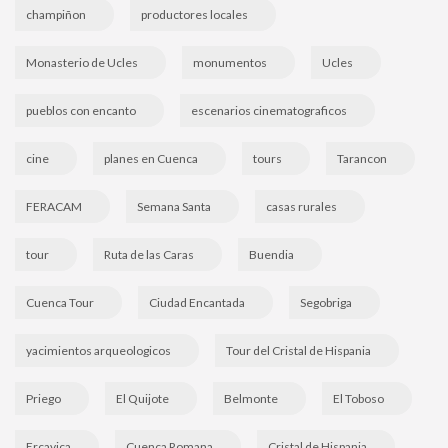
champiñon
productores locales
Monasterio de Ucles
monumentos
Ucles
pueblos con encanto
escenarios cinematograficos
cine
planes en Cuenca
tours
Tarancon
FERACAM
Semana Santa
casas rurales
tour
Ruta de las Caras
Buendia
Cuenca Tour
Ciudad Encantada
Segobriga
yacimientos arqueologicos
Tour del Cristal de Hispania
Priego
El Quijote
Belmonte
El Toboso
Ercavica
Cuenca Romana
Cristal de Hispania