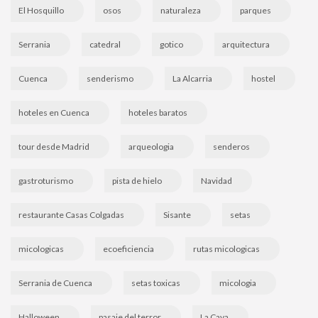
El Hosquillo
osos
naturaleza
parques
Serrania
catedral
gotico
arquitectura
Cuenca
senderismo
La Alcarria
hostel
hoteles en Cuenca
hoteles baratos
tour desde Madrid
arqueologia
senderos
gastroturismo
pista de hielo
Navidad
restaurante Casas Colgadas
Sisante
setas
micologicas
ecoeficiencia
rutas micologicas
Serrania de Cuenca
setas toxicas
micologia
Halloween
pasaje del terror
La Cava