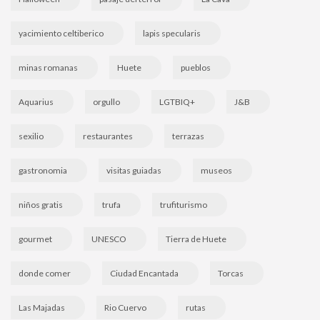
yacimiento celtiberico
lapis specularis
minas romanas
Huete
pueblos
Aquarius
orgullo
LGTBIQ+
J&B
sexilio
restaurantes
terrazas
gastronomia
visitas guiadas
museos
niños gratis
trufa
trufiturismo
gourmet
UNESCO
Tierra de Huete
donde comer
Ciudad Encantada
Torcas
Las Majadas
Rio Cuervo
rutas