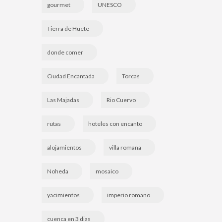
gourmet
UNESCO
Tierra de Huete
donde comer
Ciudad Encantada
Torcas
Las Majadas
Rio Cuervo
rutas
hoteles con encanto
alojamientos
villa romana
Noheda
mosaico
yacimientos
imperio romano
cuenca en 3 dias