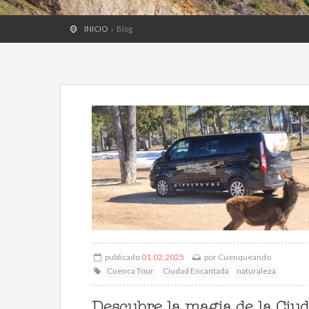
INICIO
Blog
publicado
01.02.2025
por
Cuenqueando
Cuenca Tour
Ciudad Encantada
naturaleza
Descubre la magia de la Ciu