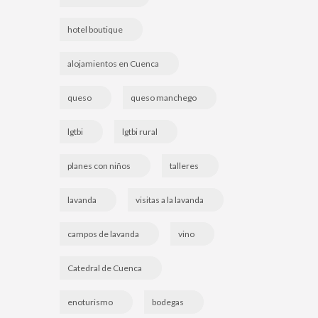
hotel boutique
alojamientos en Cuenca
queso
queso manchego
lgtbi
lgtbi rural
planes con niños
talleres
lavanda
visitas a la lavanda
campos de lavanda
vino
Catedral de Cuenca
enoturismo
bodegas