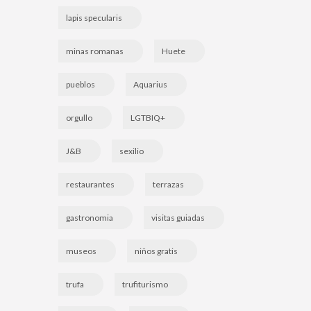
lapis specularis
minas romanas
Huete
pueblos
Aquarius
orgullo
LGTBIQ+
J&B
sexilio
restaurantes
terrazas
gastronomia
visitas guiadas
museos
niños gratis
trufa
trufiturismo