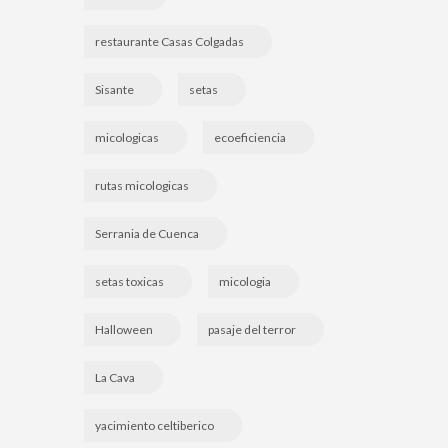
restaurante Casas Colgadas
Sisante
setas
micologicas
ecoeficiencia
rutas micologicas
Serrania de Cuenca
setas toxicas
micologia
Halloween
pasaje del terror
La Cava
yacimiento celtiberico