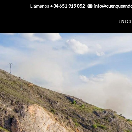
Llámanos
+34 651 919 852
info@cuenqueand
INIC