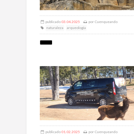
publicado
03.04.2025
por
Cuenqueando
naturaleza
arqueologia
publicado
01.02.2025
por
Cuenqueando