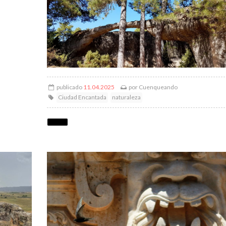
publicado
11.04.2025
por
Cuenqueando
Ciudad Encantada
naturaleza