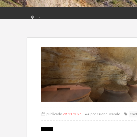
publicado
28.11.2025
por
Cuenqueando
eno