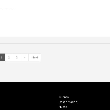
1
2
3
4
Next
Cuenca
Desde Madrid
Huete