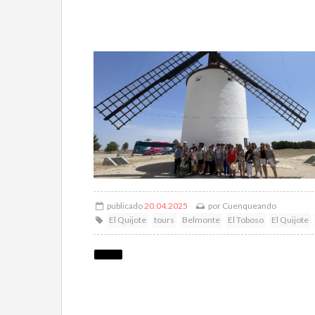
publicado
20.04.2025
por
Cuenqueando
El Quijote
tours
Belmonte
El Toboso
El Quijote