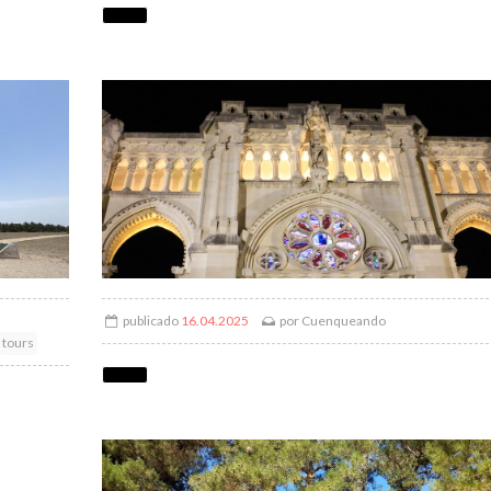
publicado
16.04.2025
por
Cuenqueando
tours