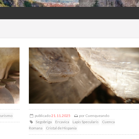
turismo
publicado
21.11.2025
por
Cuenqueando
Segobriga
Ercavica
Lapis Specularis
Cuenca
Romana
Cristal de Hispania