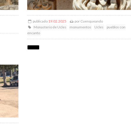
publicado
19.02.2025
por
Cuenqueando
Monasterio de Ucles
monumentos
Ucles
pueblos con
encanto