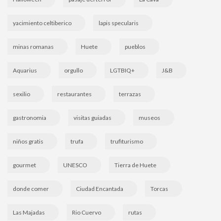
yacimiento celtiberico
lapis specularis
minas romanas
Huete
pueblos
Aquarius
orgullo
LGTBIQ+
J&B
sexilio
restaurantes
terrazas
gastronomia
visitas guiadas
museos
niños gratis
trufa
trufiturismo
gourmet
UNESCO
Tierra de Huete
donde comer
Ciudad Encantada
Torcas
Las Majadas
Rio Cuervo
rutas