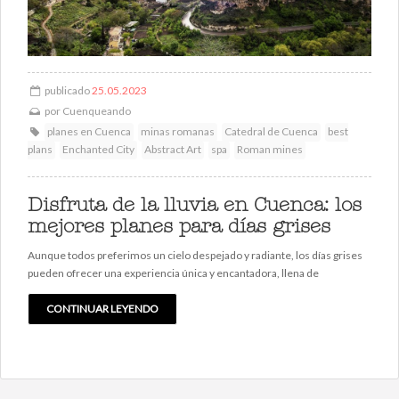
publicado
25.05.2023
por
Cuenqueando
planes en Cuenca
minas romanas
Catedral de Cuenca
best
plans
Enchanted City
Abstract Art
spa
Roman mines
Disfruta de la lluvia en Cuenca: los
mejores planes para días grises
Aunque todos preferimos un cielo despejado y radiante, los días grises
pueden ofrecer una experiencia única y encantadora, llena de
CONTINUAR LEYENDO