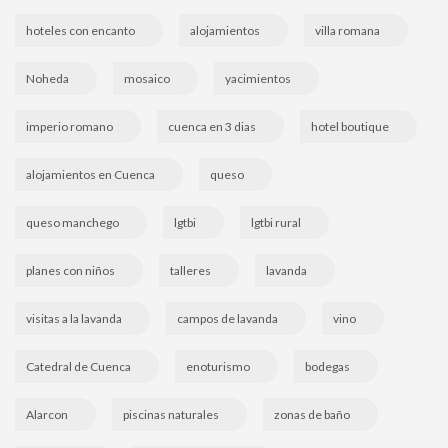
hoteles con encanto
alojamientos
villa romana
Noheda
mosaico
yacimientos
imperio romano
cuenca en 3 dias
hotel boutique
alojamientos en Cuenca
queso
queso manchego
lgtbi
lgtbi rural
planes con niños
talleres
lavanda
visitas a la lavanda
campos de lavanda
vino
Catedral de Cuenca
enoturismo
bodegas
Alarcon
piscinas naturales
zonas de baño