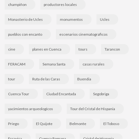
champiñon
productores locales
Monasterio de Ucles
monumentos
Ucles
pueblos con encanto
escenarios cinematograficos
cine
planes en Cuenca
tours
Tarancon
FERACAM
Semana Santa
casas rurales
tour
Ruta de las Caras
Buendia
Cuenca Tour
Ciudad Encantada
Segobriga
yacimientos arqueologicos
Tour del Cristal de Hispania
Priego
El Quijote
Belmonte
El Toboso
Ercavica
Cuenca Romana
Cristal de Hispania