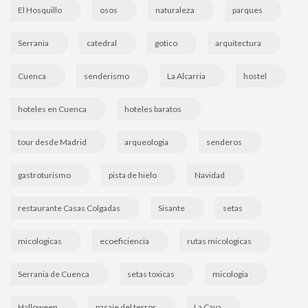
El Hosquillo
osos
naturaleza
parques
Serrania
catedral
gotico
arquitectura
Cuenca
senderismo
La Alcarria
hostel
hoteles en Cuenca
hoteles baratos
tour desde Madrid
arqueologia
senderos
gastroturismo
pista de hielo
Navidad
restaurante Casas Colgadas
Sisante
setas
micologicas
ecoeficiencia
rutas micologicas
Serrania de Cuenca
setas toxicas
micologia
Halloween
pasaje del terror
La Cava