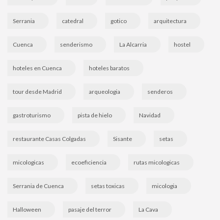
Serrania
catedral
gotico
arquitectura
Cuenca
senderismo
La Alcarria
hostel
hoteles en Cuenca
hoteles baratos
tour desde Madrid
arqueologia
senderos
gastroturismo
pista de hielo
Navidad
restaurante Casas Colgadas
Sisante
setas
micologicas
ecoeficiencia
rutas micologicas
Serrania de Cuenca
setas toxicas
micologia
Halloween
pasaje del terror
La Cava