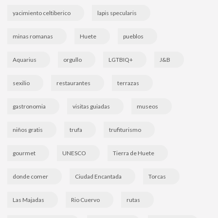
yacimiento celtiberico
lapis specularis
minas romanas
Huete
pueblos
Aquarius
orgullo
LGTBIQ+
J&B
sexilio
restaurantes
terrazas
gastronomia
visitas guiadas
museos
niños gratis
trufa
trufiturismo
gourmet
UNESCO
Tierra de Huete
donde comer
Ciudad Encantada
Torcas
Las Majadas
Rio Cuervo
rutas