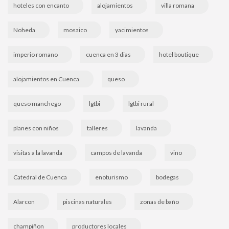
hoteles con encanto
alojamientos
villa romana
Noheda
mosaico
yacimientos
imperio romano
cuenca en 3 dias
hotel boutique
alojamientos en Cuenca
queso
queso manchego
lgtbi
lgtbi rural
planes con niños
talleres
lavanda
visitas a la lavanda
campos de lavanda
vino
Catedral de Cuenca
enoturismo
bodegas
Alarcon
piscinas naturales
zonas de baño
champiñon
productores locales