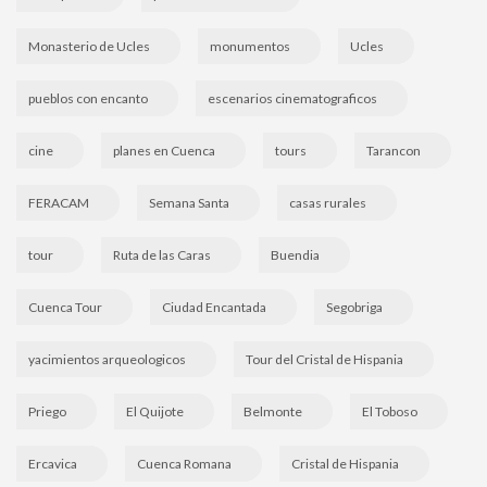
Monasterio de Ucles
monumentos
Ucles
pueblos con encanto
escenarios cinematograficos
cine
planes en Cuenca
tours
Tarancon
FERACAM
Semana Santa
casas rurales
tour
Ruta de las Caras
Buendia
Cuenca Tour
Ciudad Encantada
Segobriga
yacimientos arqueologicos
Tour del Cristal de Hispania
Priego
El Quijote
Belmonte
El Toboso
Ercavica
Cuenca Romana
Cristal de Hispania