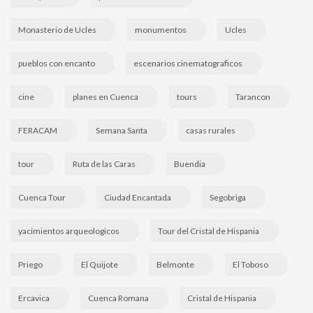
Monasterio de Ucles
monumentos
Ucles
pueblos con encanto
escenarios cinematograficos
cine
planes en Cuenca
tours
Tarancon
FERACAM
Semana Santa
casas rurales
tour
Ruta de las Caras
Buendia
Cuenca Tour
Ciudad Encantada
Segobriga
yacimientos arqueologicos
Tour del Cristal de Hispania
Priego
El Quijote
Belmonte
El Toboso
Ercavica
Cuenca Romana
Cristal de Hispania