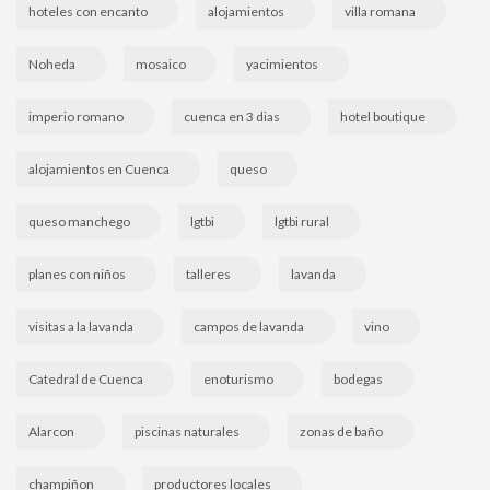
hoteles con encanto
alojamientos
villa romana
Noheda
mosaico
yacimientos
imperio romano
cuenca en 3 dias
hotel boutique
alojamientos en Cuenca
queso
queso manchego
lgtbi
lgtbi rural
planes con niños
talleres
lavanda
visitas a la lavanda
campos de lavanda
vino
Catedral de Cuenca
enoturismo
bodegas
Alarcon
piscinas naturales
zonas de baño
champiñon
productores locales