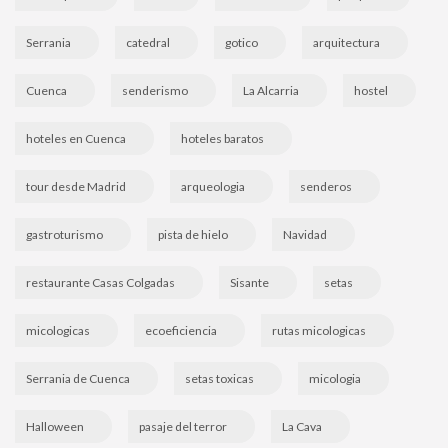
Serrania
catedral
gotico
arquitectura
Cuenca
senderismo
La Alcarria
hostel
hoteles en Cuenca
hoteles baratos
tour desde Madrid
arqueologia
senderos
gastroturismo
pista de hielo
Navidad
restaurante Casas Colgadas
Sisante
setas
micologicas
ecoeficiencia
rutas micologicas
Serrania de Cuenca
setas toxicas
micologia
Halloween
pasaje del terror
La Cava