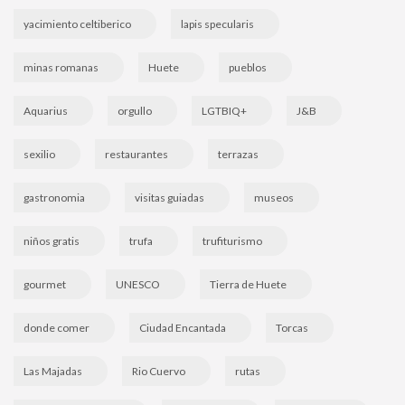
yacimiento celtiberico
lapis specularis
minas romanas
Huete
pueblos
Aquarius
orgullo
LGTBIQ+
J&B
sexilio
restaurantes
terrazas
gastronomia
visitas guiadas
museos
niños gratis
trufa
trufiturismo
gourmet
UNESCO
Tierra de Huete
donde comer
Ciudad Encantada
Torcas
Las Majadas
Rio Cuervo
rutas