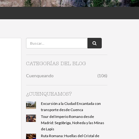
CATEGORÍAS DEL BLOG
Cuenqueando
(106)
¿CUENQUEAMOS?
Excursión a la Ciudad Encantada con
transporte desde Cuenca
Tour del Imperio Romano desde
Madrid: Segóbriga, Noheda y las Minas
de Lapis
Ruta Romana: Huellas del Cristal de