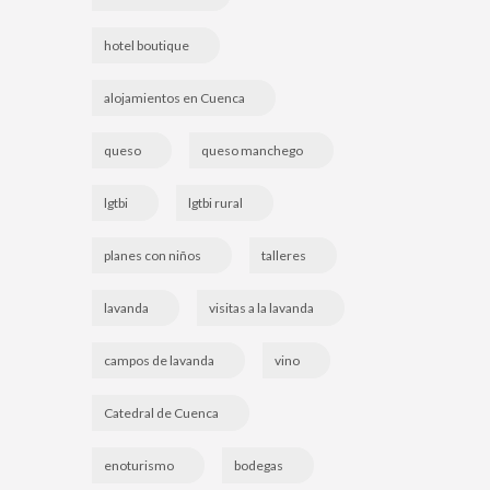
hotel boutique
alojamientos en Cuenca
queso
queso manchego
lgtbi
lgtbi rural
planes con niños
talleres
lavanda
visitas a la lavanda
campos de lavanda
vino
Catedral de Cuenca
enoturismo
bodegas