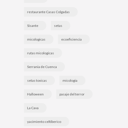
restaurante Casas Colgadas
Sisante
setas
micologicas
ecoeficiencia
rutas micologicas
Serrania de Cuenca
setas toxicas
micologia
Halloween
pasaje del terror
La Cava
yacimiento celtiberico