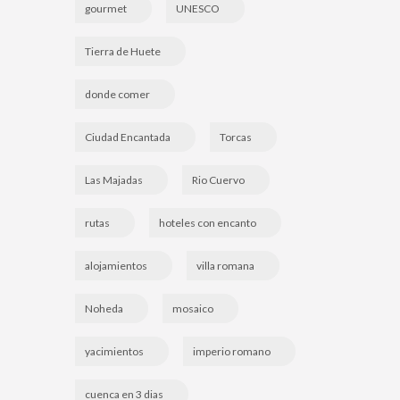
gourmet
UNESCO
Tierra de Huete
donde comer
Ciudad Encantada
Torcas
Las Majadas
Rio Cuervo
rutas
hoteles con encanto
alojamientos
villa romana
Noheda
mosaico
yacimientos
imperio romano
cuenca en 3 dias