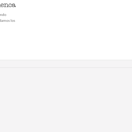
uenca
ando
ndamos los