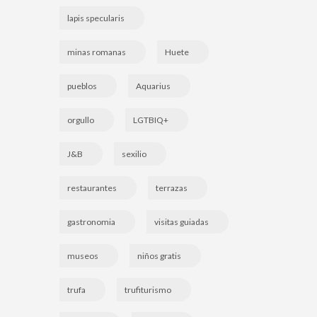
lapis specularis
minas romanas
Huete
pueblos
Aquarius
orgullo
LGTBIQ+
J&B
sexilio
restaurantes
terrazas
gastronomia
visitas guiadas
museos
niños gratis
trufa
trufiturismo