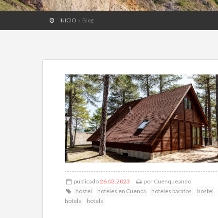
INICIO
Blog
publicado
26.03.2023
por
Cuenqueando
hostel
hoteles en Cuenca
hoteles baratos
hostel
hotels
hotels