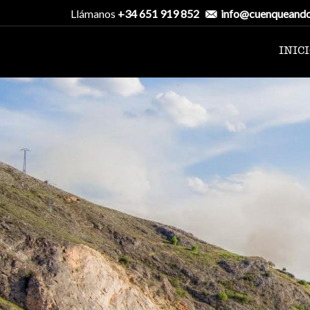
Llámanos
+34 651 919 852
info@cuenqueand
INIC