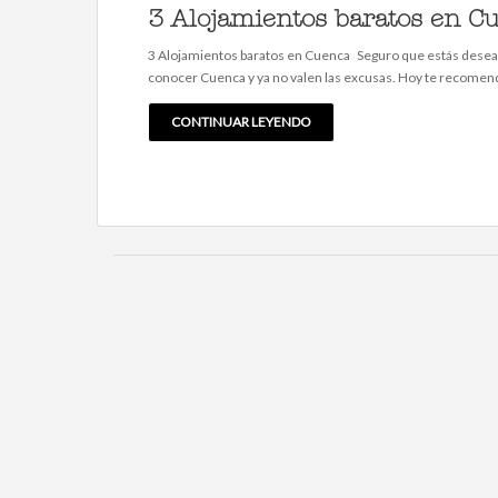
3 Alojamientos baratos en C
3 Alojamientos baratos en Cuenca ⁣ ⁣ Seguro que estás dese
conocer Cuenca y ya no valen las excusas. Hoy te recome
CONTINUAR LEYENDO