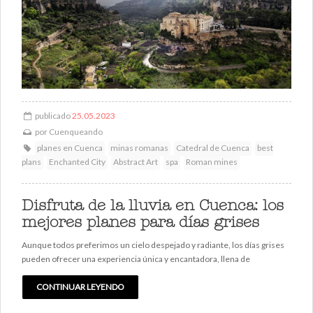
publicado
25.05.2023
por
Cuenqueando
planes en Cuenca
minas romanas
Catedral de Cuenca
best
plans
Enchanted City
Abstract Art
spa
Roman mines
Disfruta de la lluvia en Cuenca: los
mejores planes para días grises
Aunque todos preferimos un cielo despejado y radiante, los días grises
pueden ofrecer una experiencia única y encantadora, llena de
CONTINUAR LEYENDO