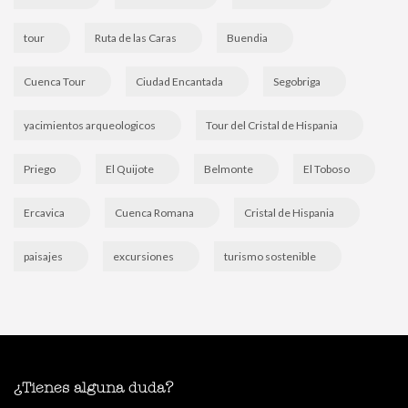
tour
Ruta de las Caras
Buendia
Cuenca Tour
Ciudad Encantada
Segobriga
yacimientos arqueologicos
Tour del Cristal de Hispania
Priego
El Quijote
Belmonte
El Toboso
Ercavica
Cuenca Romana
Cristal de Hispania
paisajes
excursiones
turismo sostenible
¿Tienes alguna duda?