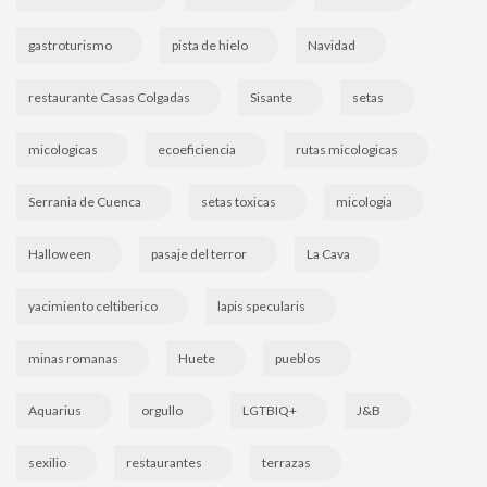
gastroturismo
pista de hielo
Navidad
restaurante Casas Colgadas
Sisante
setas
micologicas
ecoeficiencia
rutas micologicas
Serrania de Cuenca
setas toxicas
micologia
Halloween
pasaje del terror
La Cava
yacimiento celtiberico
lapis specularis
minas romanas
Huete
pueblos
Aquarius
orgullo
LGTBIQ+
J&B
sexilio
restaurantes
terrazas