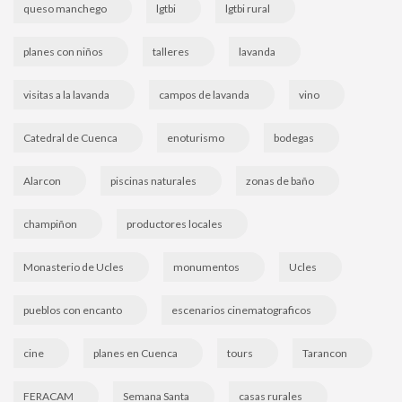
queso manchego
lgtbi
lgtbi rural
planes con niños
talleres
lavanda
visitas a la lavanda
campos de lavanda
vino
Catedral de Cuenca
enoturismo
bodegas
Alarcon
piscinas naturales
zonas de baño
champiñon
productores locales
Monasterio de Ucles
monumentos
Ucles
pueblos con encanto
escenarios cinematograficos
cine
planes en Cuenca
tours
Tarancon
FERACAM
Semana Santa
casas rurales