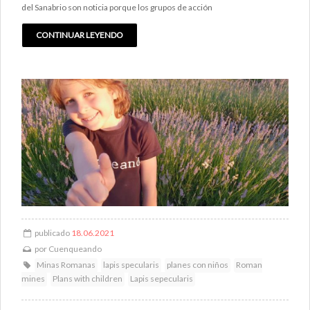
del Sanabrio son noticia porque los grupos de acción
CONTINUAR LEYENDO
publicado
18.06.2021
por
Cuenqueando
Minas Romanas
lapis specularis
planes con niños
Roman
mines
Plans with children
Lapis sepecularis