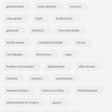
gastronomia
visitas guiadas
museos
niños gratis
trufa
trufiturismo
gourmet
UNESCO
Tierra de Huete
donde comer
Ciudad Encantada
Torcas
Las Majadas
Rio Cuervo
rutas
hoteles con encanto
alojamientos
villa romana
Noheda
mosaico
yacimientos
imperio romano
cuenca en 3 dias
hotel boutique
alojamientos en Cuenca
queso