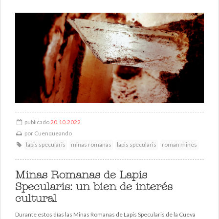
publicado
20.10.2022
por
Cuenqueando
lapis specularis
minas romanas
lapis specularis
roman mines
Minas Romanas de Lapis
Specularis: un bien de interés
cultural
Durante estos días las Minas Romanas de Lapis Specularis de la Cueva