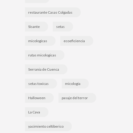
restaurante Casas Colgadas
Sisante
setas
micologicas
ecoeficiencia
rutas micologicas
Serrania de Cuenca
setas toxicas
micologia
Halloween
pasaje del terror
La Cava
yacimiento celtiberico