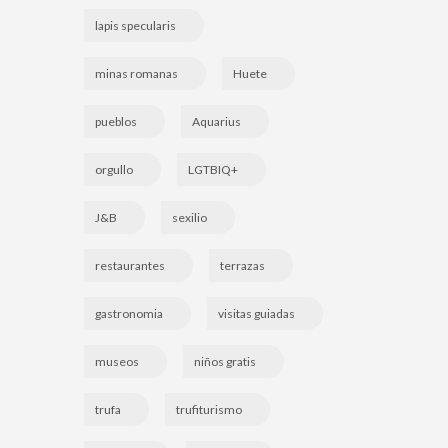
lapis specularis
minas romanas
Huete
pueblos
Aquarius
orgullo
LGTBIQ+
J&B
sexilio
restaurantes
terrazas
gastronomia
visitas guiadas
museos
niños gratis
trufa
trufiturismo