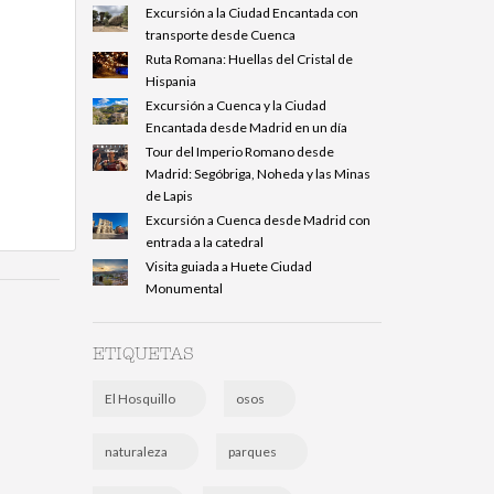
Excursión a la Ciudad Encantada con
transporte desde Cuenca
Ruta Romana: Huellas del Cristal de
Hispania
Excursión a Cuenca y la Ciudad
Encantada desde Madrid en un día
Tour del Imperio Romano desde
Madrid: Segóbriga, Noheda y las Minas
de Lapis
Excursión a Cuenca desde Madrid con
entrada a la catedral
Visita guiada a Huete Ciudad
Monumental
ETIQUETAS
El Hosquillo
osos
naturaleza
parques