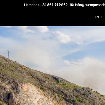
Llámanos
+34 651 919 852
info@cuenqueand
INIC