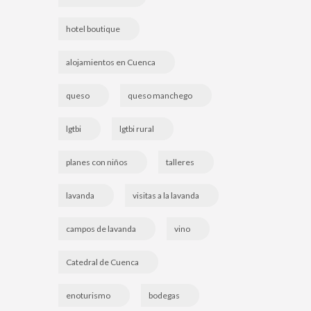
hotel boutique
alojamientos en Cuenca
queso
queso manchego
lgtbi
lgtbi rural
planes con niños
talleres
lavanda
visitas a la lavanda
campos de lavanda
vino
Catedral de Cuenca
enoturismo
bodegas