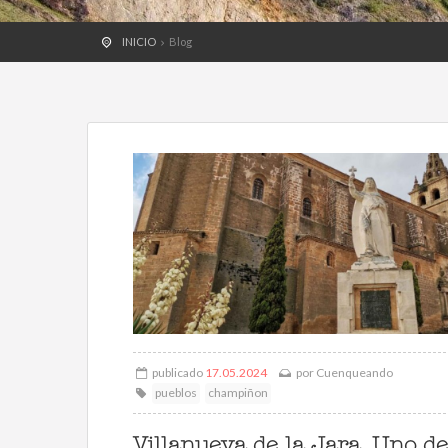
INICIO
Blog
publicado
17.05.2024
por
Cuenqueando
pueblos
champiñon
Villanueva de la Jara. Uno de