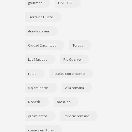
gourmet
UNESCO
Tierra de Huete
donde comer
Ciudad Encantada
Torcas
Las Majadas
Rio Cuervo
rutas
hoteles con encanto
alojamientos
villa romana
Noheda
mosaico
yacimientos
imperio romano
cuenca en 3 dias