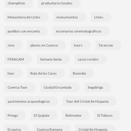
champiñon
productores locales
Monasterio de Ucles
monumentos
Ucles
pueblos con encanto
escenarios cinematograficos
cine
planes en Cuenca
tours
Tarancon
FERACAM
Semana Santa
casas rurales
tour
Ruta de las Caras
Buendia
Cuenca Tour
Ciudad Encantada
Segobriga
yacimientos arqueologicos
Tour del Cristal de Hispania
Priego
El Quijote
Belmonte
El Toboso
Ercavica
Cuenca Romana
Cristal de Hispania