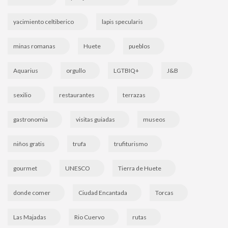
yacimiento celtiberico
lapis specularis
minas romanas
Huete
pueblos
Aquarius
orgullo
LGTBIQ+
J&B
sexilio
restaurantes
terrazas
gastronomia
visitas guiadas
museos
niños gratis
trufa
trufiturismo
gourmet
UNESCO
Tierra de Huete
donde comer
Ciudad Encantada
Torcas
Las Majadas
Rio Cuervo
rutas