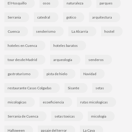
El Hosquillo
osos
naturaleza
parques
Serrania
catedral
gotico
arquitectura
Cuenca
senderismo
La Alcarria
hostel
hoteles en Cuenca
hoteles baratos
tour desde Madrid
arqueologia
senderos
gastroturismo
pista de hielo
Navidad
restaurante Casas Colgadas
Sisante
setas
micologicas
ecoeficiencia
rutas micologicas
Serrania de Cuenca
setas toxicas
micologia
Halloween
pasaje del terror
La Cava