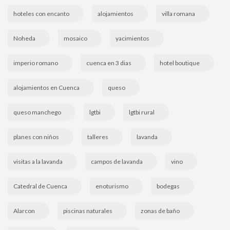
hoteles con encanto
alojamientos
villa romana
Noheda
mosaico
yacimientos
imperio romano
cuenca en 3 dias
hotel boutique
alojamientos en Cuenca
queso
queso manchego
lgtbi
lgtbi rural
planes con niños
talleres
lavanda
visitas a la lavanda
campos de lavanda
vino
Catedral de Cuenca
enoturismo
bodegas
Alarcon
piscinas naturales
zonas de baño