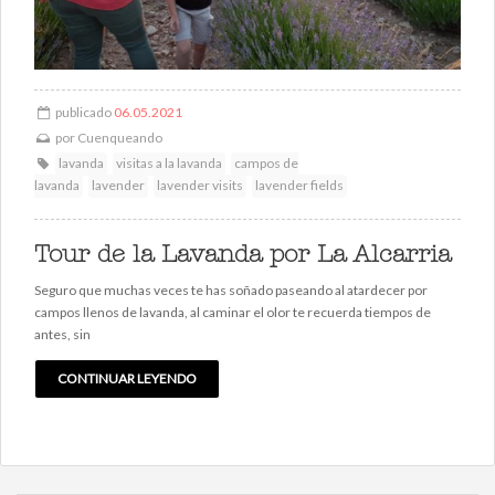
publicado
06.05.2021
por
Cuenqueando
lavanda
visitas a la lavanda
campos de
lavanda
lavender
lavender visits
lavender fields
Tour de la Lavanda por La Alcarria
Seguro que muchas veces te has soñado paseando al atardecer por
campos llenos de lavanda, al caminar el olor te recuerda tiempos de
antes, sin
CONTINUAR LEYENDO