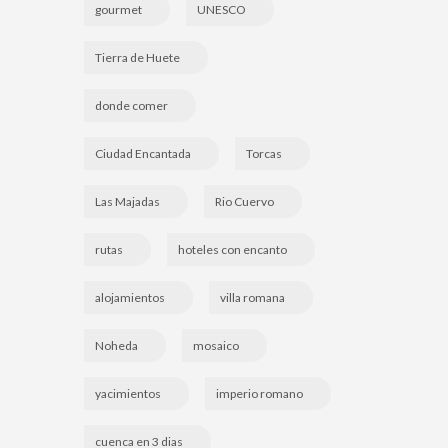
gourmet
UNESCO
Tierra de Huete
donde comer
Ciudad Encantada
Torcas
Las Majadas
Rio Cuervo
rutas
hoteles con encanto
alojamientos
villa romana
Noheda
mosaico
yacimientos
imperio romano
cuenca en 3 dias