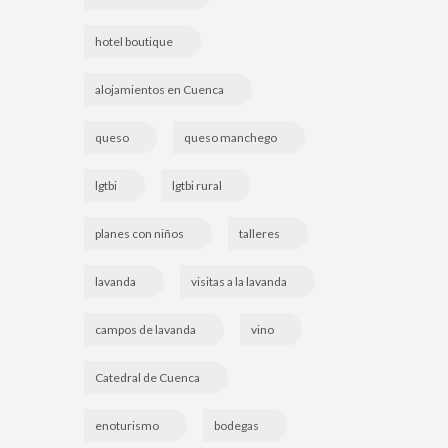
hotel boutique
alojamientos en Cuenca
queso
queso manchego
lgtbi
lgtbi rural
planes con niños
talleres
lavanda
visitas a la lavanda
campos de lavanda
vino
Catedral de Cuenca
enoturismo
bodegas