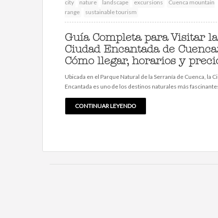
city
nature
landscape
excursions
Cuenca mountain
range
sustainable tourism
Guía Completa para Visitar la
Ciudad Encantada de Cuenca
Cómo llegar, horarios y preci
Ubicada en el Parque Natural de la Serranía de Cuenca, la C
Encantada es uno de los destinos naturales más fascinante
CONTINUAR LEYENDO