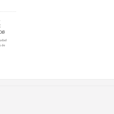
:
os
iudad
s de