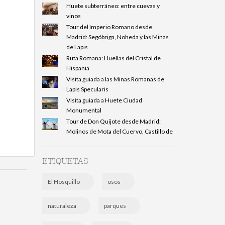
Huete subterráneo: entre cuevas y
vinos
Tour del Imperio Romano desde
Madrid: Segóbriga, Noheda y las Minas
de Lapis
Ruta Romana: Huellas del Cristal de
Hispania
Visita guiada a las Minas Romanas de
Lapis Specularis
Visita guiada a Huete Ciudad
Monumental
Tour de Don Quijote desde Madrid:
Molinos de Mota del Cuervo, Castillo de
ETIQUETAS
El Hosquillo
osos
naturaleza
parques