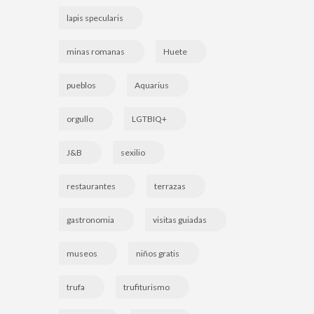
lapis specularis
minas romanas
Huete
pueblos
Aquarius
orgullo
LGTBIQ+
J&B
sexilio
restaurantes
terrazas
gastronomia
visitas guiadas
museos
niños gratis
trufa
trufiturismo