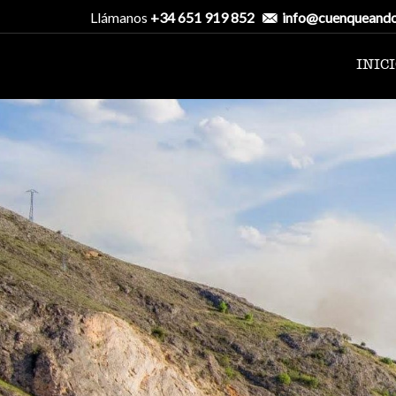
Llámanos
+34 651 919 852
info@cuenqueand
INIC