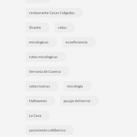
restaurante Casas Colgadas
Sisante
setas
micologicas
ecoeficiencia
rutas micologicas
Serrania de Cuenca
setas toxicas
micologia
Halloween
pasaje del terror
La Cava
yacimiento celtiberico