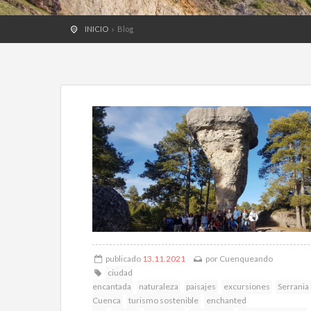
INICIO
Blog
publicado
13.11.2021
por
Cuenqueando
ciudad
encantada
naturaleza
paisajes
excursiones
Serrania
Cuenca
turismo sostenible
enchanted