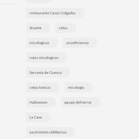
restaurante Casas Colgadas
Sisante
setas
micologicas
ecoeficiencia
rutas micologicas
Serrania de Cuenca
setas toxicas
micologia
Halloween
pasaje del terror
La Cava
yacimiento celtiberico