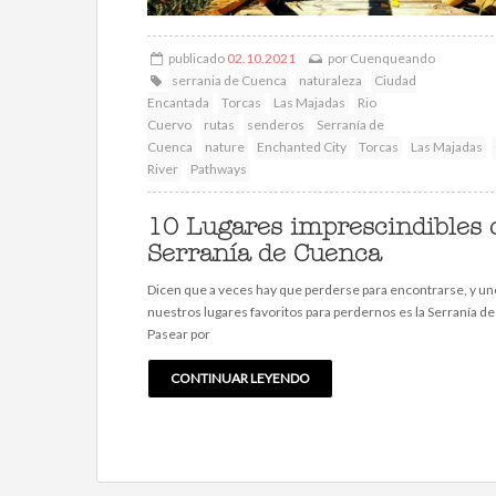
publicado
02.10.2021
por
Cuenqueando
serrania de Cuenca
naturaleza
Ciudad
Encantada
Torcas
Las Majadas
Rio
Cuervo
rutas
senderos
Serranía de
Cuenca
nature
Enchanted City
Torcas
Las Majadas
River
Pathways
10 Lugares imprescindibles d
Serranía de Cuenca
Dicen que a veces hay que perderse para encontrarse, y un
nuestros lugares favoritos para perdernos es la Serranía d
Pasear por
CONTINUAR LEYENDO