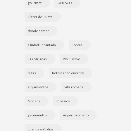
gourmet
UNESCO
Tierra de Huete
donde comer
Ciudad Encantada
Torcas
Las Majadas
Rio Cuervo
rutas
hoteles con encanto
alojamientos
villa romana
Noheda
mosaico
yacimientos
imperio romano
cuenca en 3 dias