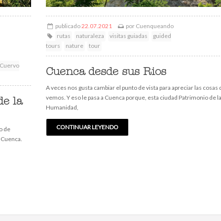
publicado
22.07.2021
por
Cuenqueando
rutas
naturaleza
visitas guiadas
guided
tours
nature
tour
Cuervo
Cuenca desde sus Rios
A veces nos gusta cambiar el punto de vista para apreciar las cosas
vemos. Y eso le pasa a Cuenca porque, esta ciudad Patrimonio de l
e la
Humanidad,
CONTINUAR LEYENDO
o de
e Cuenca.