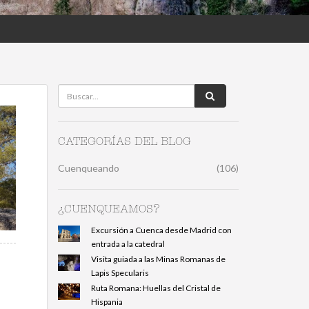
CATEGORÍAS DEL BLOG
Cuenqueando
(106)
¿CUENQUEAMOS?
Excursión a Cuenca desde Madrid con
entrada a la catedral
Visita guiada a las Minas Romanas de
Lapis Specularis
Ruta Romana: Huellas del Cristal de
Hispania