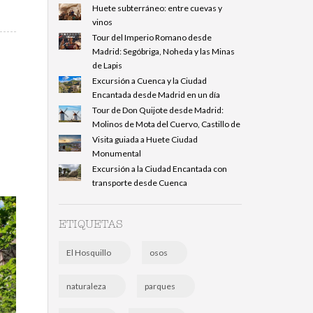
Huete subterráneo: entre cuevas y
vinos
Tour del Imperio Romano desde
Madrid: Segóbriga, Noheda y las Minas
de Lapis
Excursión a Cuenca y la Ciudad
Encantada desde Madrid en un día
Tour de Don Quijote desde Madrid:
Molinos de Mota del Cuervo, Castillo de
Visita guiada a Huete Ciudad
Monumental
Excursión a la Ciudad Encantada con
transporte desde Cuenca
ETIQUETAS
El Hosquillo
osos
naturaleza
parques