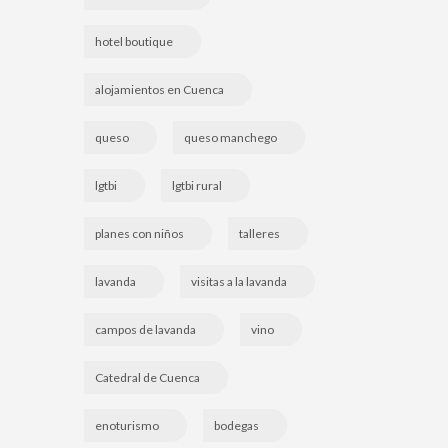
hotel boutique
alojamientos en Cuenca
queso
queso manchego
lgtbi
lgtbi rural
planes con niños
talleres
lavanda
visitas a la lavanda
campos de lavanda
vino
Catedral de Cuenca
enoturismo
bodegas