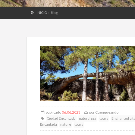
INICIO
Blog
publicado
06.06.2023
por
Cuenqueando
Ciudad Encantada
naturaleza
tours
Enchanted cit
Encantada
nature
tours