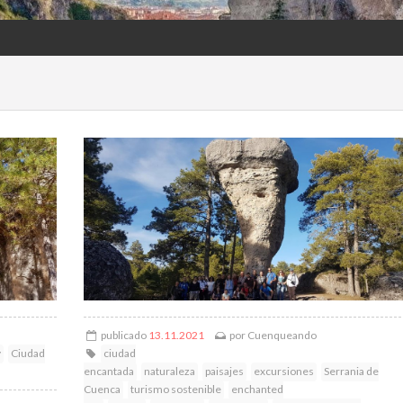
publicado
13.11.2021
por
Cuenqueando
y
Ciudad
ciudad
encantada
naturaleza
paisajes
excursiones
Serrania de
Cuenca
turismo sostenible
enchanted