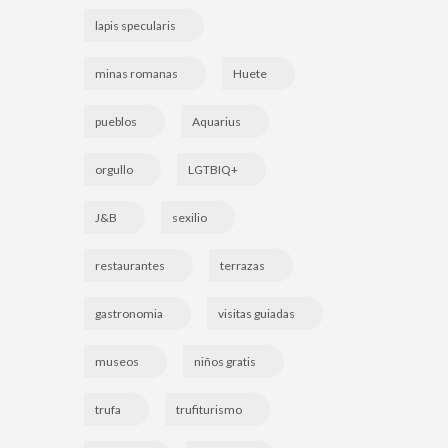
lapis specularis
minas romanas
Huete
pueblos
Aquarius
orgullo
LGTBIQ+
J&B
sexilio
restaurantes
terrazas
gastronomia
visitas guiadas
museos
niños gratis
trufa
trufiturismo