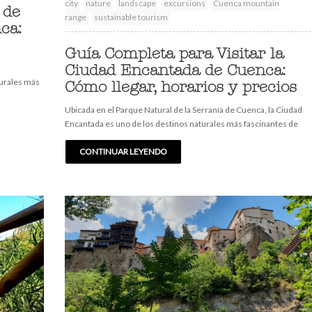
city
nature
landscape
excursions
Cuenca mountain
 de
range
sustainable tourism
ca:
Guía Completa para Visitar la
Ciudad Encantada de Cuenca:
turales más
Cómo llegar, horarios y precios
Ubicada en el Parque Natural de la Serranía de Cuenca, la Ciudad
Encantada es uno de los destinos naturales más fascinantes de
CONTINUAR LEYENDO