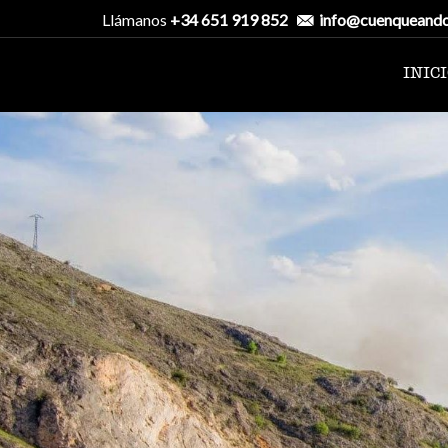
Llámanos
+34 651 919 852
info@cuenqueand
INIC