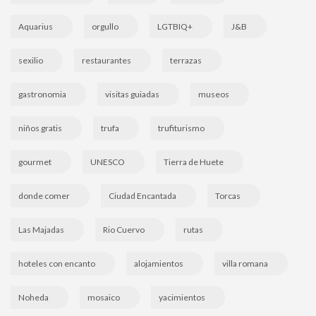
Aquarius
orgullo
LGTBIQ+
J&B
sexilio
restaurantes
terrazas
gastronomia
visitas guiadas
museos
niños gratis
trufa
trufiturismo
gourmet
UNESCO
Tierra de Huete
donde comer
Ciudad Encantada
Torcas
Las Majadas
Rio Cuervo
rutas
hoteles con encanto
alojamientos
villa romana
Noheda
mosaico
yacimientos