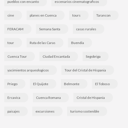
pueblos con encanto
escenarios cinematograficos
cine
planes en Cuenca
tours
Tarancon
FERACAM
Semana Santa
casas rurales
tour
Ruta de las Caras
Buendia
Cuenca Tour
Ciudad Encantada
Segobriga
yacimientos arqueologicos
Tour del Cristal de Hispania
Priego
El Quijote
Belmonte
El Toboso
Ercavica
Cuenca Romana
Cristal de Hispania
paisajes
excursiones
turismo sostenible