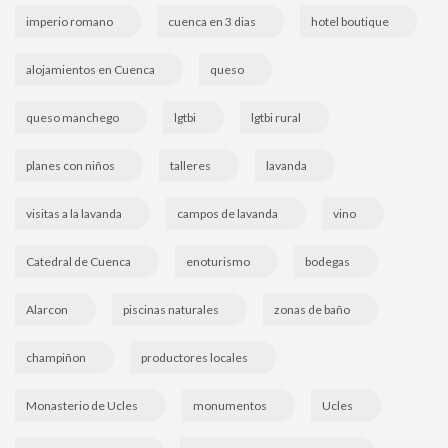
imperio romano
cuenca en 3 dias
hotel boutique
alojamientos en Cuenca
queso
queso manchego
lgtbi
lgtbi rural
planes con niños
talleres
lavanda
visitas a la lavanda
campos de lavanda
vino
Catedral de Cuenca
enoturismo
bodegas
Alarcon
piscinas naturales
zonas de baño
champiñon
productores locales
Monasterio de Ucles
monumentos
Ucles