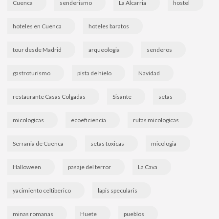
Cuenca
senderismo
La Alcarria
hostel
hoteles en Cuenca
hoteles baratos
tour desde Madrid
arqueologia
senderos
gastroturismo
pista de hielo
Navidad
restaurante Casas Colgadas
Sisante
setas
micologicas
ecoeficiencia
rutas micologicas
Serrania de Cuenca
setas toxicas
micologia
Halloween
pasaje del terror
La Cava
yacimiento celtiberico
lapis specularis
minas romanas
Huete
pueblos