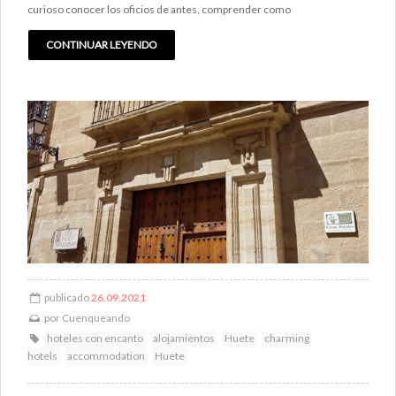
curioso conocer los oficios de antes, comprender como
CONTINUAR LEYENDO
publicado
26.09.2021
por
Cuenqueando
hoteles con encanto
alojamientos
Huete
charming
hotels
accommodation
Huete