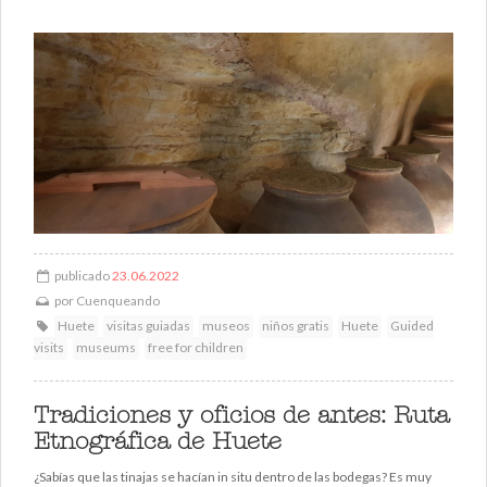
publicado
23.06.2022
por
Cuenqueando
Huete
visitas guiadas
museos
niños gratis
Huete
Guided
visits
museums
free for children
Tradiciones y oficios de antes: Ruta
Etnográfica de Huete
¿Sabías que las tinajas se hacían in situ dentro de las bodegas? Es muy