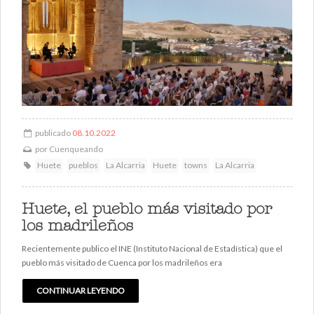
publicado
08.10.2022
por
Cuenqueando
Huete
pueblos
La Alcarria
Huete
towns
La Alcarria
Huete, el pueblo más visitado por
los madrileños
Recientemente publico el INE (Instituto Nacional de Estadística) que el
pueblo más visitado de Cuenca por los madrileños era
CONTINUAR LEYENDO