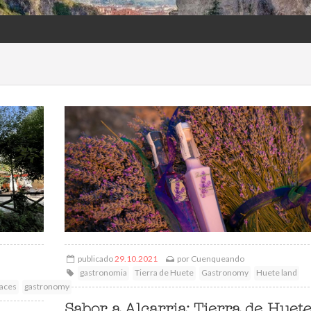
publicado
29.10.2021
por
Cuenqueando
gastronomia
Tierra de Huete
Gastronomy
Huete land
races
gastronomy
Sabor a Alcarria: Tierra de Huet