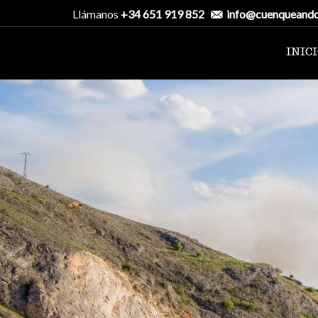
Llámanos
+34 651 919 852
info@cuenqueand
INIC