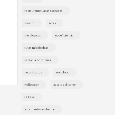
restaurante Casas Colgadas
Sisante
setas
micologicas
ecoeficiencia
rutas micologicas
Serrania de Cuenca
setas toxicas
micologia
Halloween
pasaje del terror
La Cava
yacimiento celtiberico