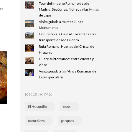
Tour del Imperio Romano desde
za.
Madrid: Segóbriga, Noheda y las Minas
de Lapis
Visita guiada a Huete Ciudad
Monumental
Excursión a la Ciudad Encantada con
transporte desde Cuenca
Ruta Romana: Huellas del Cristal de
Hispania
Huete subterráneo: entre cuevas y
vinos
Visita guiada a las Minas Romanas de
Lapis Specularis
ETIQUETAS
El Hosquillo
osos
naturaleza
parques