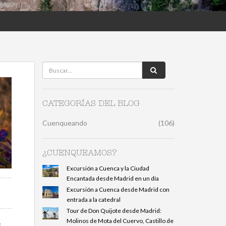
CATEGORÍAS DEL BLOG
Cuenqueando
(106)
¿CUENQUEAMOS?
Excursión a Cuenca y la Ciudad
Encantada desde Madrid en un día
Excursión a Cuenca desde Madrid con
entrada a la catedral
Tour de Don Quijote desde Madrid:
Molinos de Mota del Cuervo, Castillo de
e