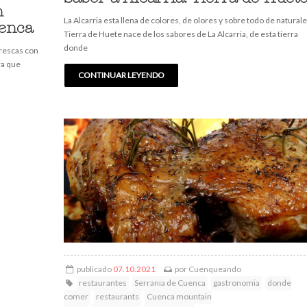
n
La Alcarria esta llena de colores, de olores y sobre todo de naturale
uenca
Tierra de Huete nace de los sabores de La Alcarria, de esta tierra
donde
rescas con
ra que
CONTINUAR LEYENDO
publicado
07.10.2021
por
Cuenqueando
restaurantes
Serrania de Cuenca
gastronomia
donde
comer
restaurants
Cuenca mountain