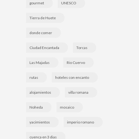
gourmet
UNESCO
Tierra de Huete
donde comer
Ciudad Encantada
Torcas
Las Majadas
Rio Cuervo
rutas
hoteles con encanto
alojamientos
villa romana
Noheda
mosaico
yacimientos
imperio romano
cuenca en 3 dias