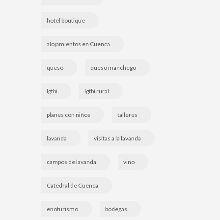
hotel boutique
alojamientos en Cuenca
queso
queso manchego
lgtbi
lgtbi rural
planes con niños
talleres
lavanda
visitas a la lavanda
campos de lavanda
vino
Catedral de Cuenca
enoturismo
bodegas