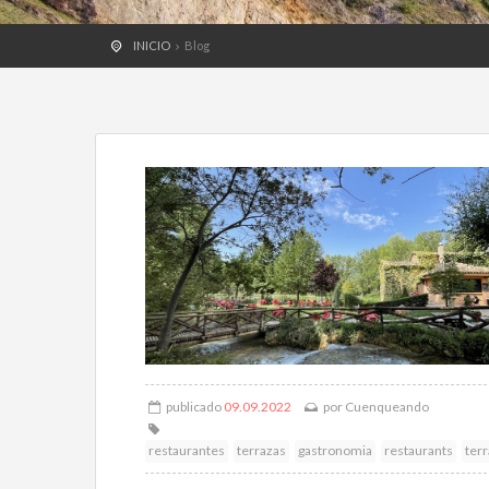
INICIO
Blog
publicado
09.09.2022
por
Cuenqueando
restaurantes
terrazas
gastronomia
restaurants
ter