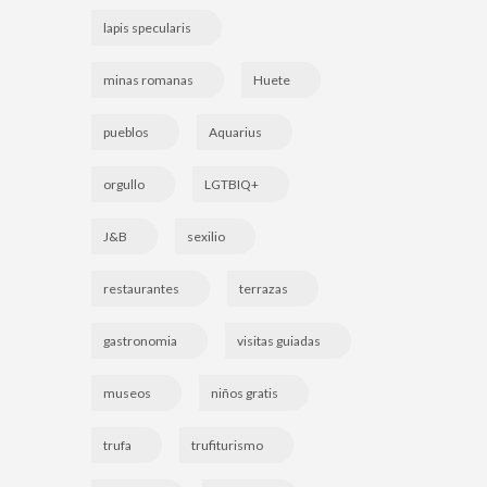
lapis specularis
minas romanas
Huete
pueblos
Aquarius
orgullo
LGTBIQ+
J&B
sexilio
restaurantes
terrazas
gastronomia
visitas guiadas
museos
niños gratis
trufa
trufiturismo