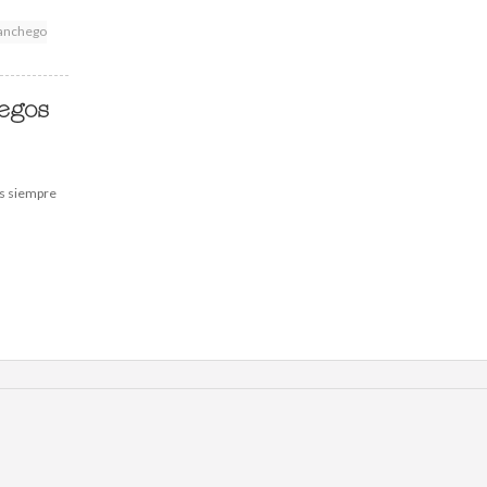
anchego
egos
as siempre