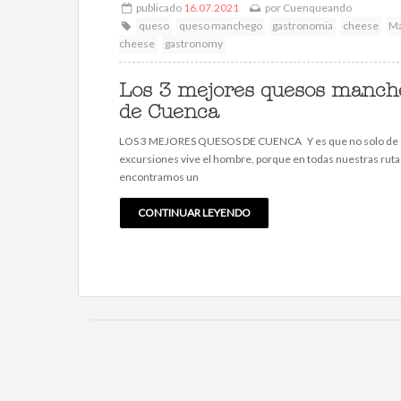
publicado
16.07.2021
por
Cuenqueando
queso
queso manchego
gastronomia
cheese
M
cheese
gastronomy
Los 3 mejores quesos manch
de Cuenca
LOS 3 MEJORES QUESOS DE CUENCA Y es que no solo de
excursiones vive el hombre, porque en todas nuestras rut
encontramos un
CONTINUAR LEYENDO