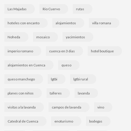
Las Majadas
Rio Cuervo
rutas
hoteles con encanto
alojamientos
villa romana
Noheda
mosaico
yacimientos
imperio romano
cuenca en 3 dias
hotel boutique
alojamientos en Cuenca
queso
queso manchego
lgtbi
lgtbi rural
planes con niños
talleres
lavanda
visitas a la lavanda
campos de lavanda
vino
Catedral de Cuenca
enoturismo
bodegas