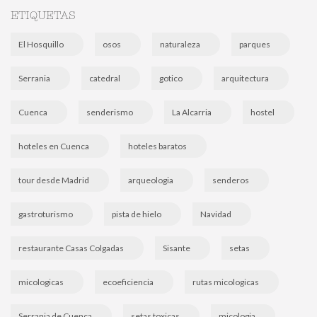
ETIQUETAS
El Hosquillo
osos
naturaleza
parques
Serrania
catedral
gotico
arquitectura
Cuenca
senderismo
La Alcarria
hostel
hoteles en Cuenca
hoteles baratos
tour desde Madrid
arqueologia
senderos
gastroturismo
pista de hielo
Navidad
restaurante Casas Colgadas
Sisante
setas
micologicas
ecoeficiencia
rutas micologicas
Serrania de Cuenca
setas toxicas
micologia