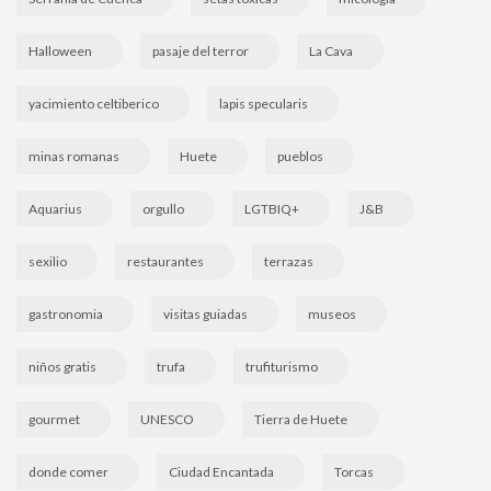
Halloween
pasaje del terror
La Cava
yacimiento celtiberico
lapis specularis
minas romanas
Huete
pueblos
Aquarius
orgullo
LGTBIQ+
J&B
sexilio
restaurantes
terrazas
gastronomia
visitas guiadas
museos
niños gratis
trufa
trufiturismo
gourmet
UNESCO
Tierra de Huete
donde comer
Ciudad Encantada
Torcas