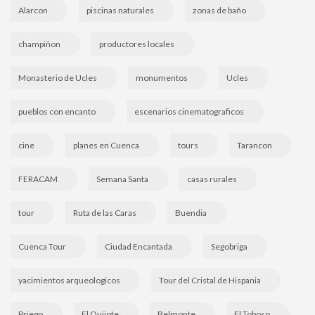
Alarcon
piscinas naturales
zonas de baño
champiñon
productores locales
Monasterio de Ucles
monumentos
Ucles
pueblos con encanto
escenarios cinematograficos
cine
planes en Cuenca
tours
Tarancon
FERACAM
Semana Santa
casas rurales
tour
Ruta de las Caras
Buendia
Cuenca Tour
Ciudad Encantada
Segobriga
yacimientos arqueologicos
Tour del Cristal de Hispania
Priego
El Quijote
Belmonte
El Toboso