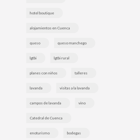
hotel boutique
alojamientos en Cuenca
queso
queso manchego
lgtbi
lgtbi rural
planes con niños
talleres
lavanda
visitas a la lavanda
campos de lavanda
vino
Catedral de Cuenca
enoturismo
bodegas