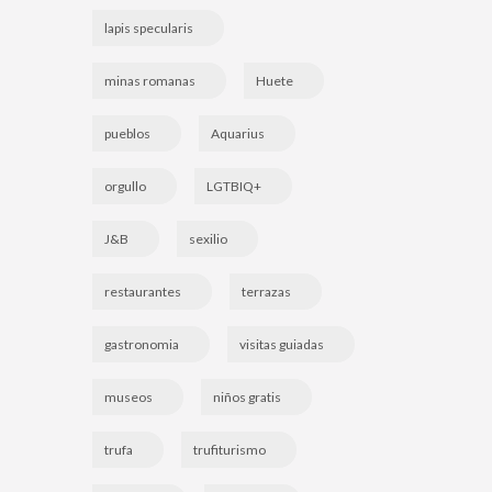
lapis specularis
minas romanas
Huete
pueblos
Aquarius
orgullo
LGTBIQ+
J&B
sexilio
restaurantes
terrazas
gastronomia
visitas guiadas
museos
niños gratis
trufa
trufiturismo