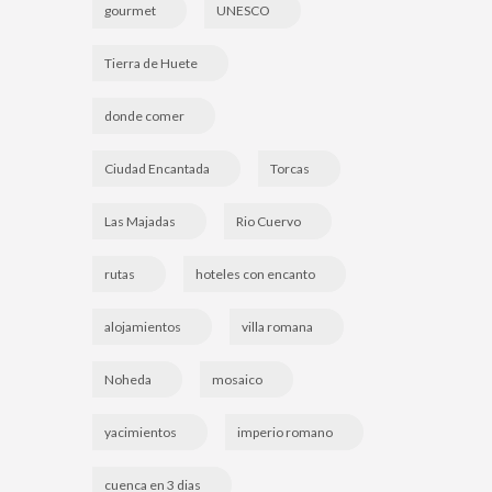
gourmet
UNESCO
Tierra de Huete
donde comer
Ciudad Encantada
Torcas
Las Majadas
Rio Cuervo
rutas
hoteles con encanto
alojamientos
villa romana
Noheda
mosaico
yacimientos
imperio romano
cuenca en 3 dias