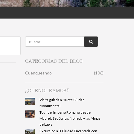
CATEGORÍAS DEL BLOG
Cuenqueando
(106)
¿CUENQUEAMOS?
Visita guiada a Huete Ciudad
Monumental
Tour del Imperio Romano desde
Madrid: Segóbriga, Noheda y las Minas
de Lapis
Excursión a la Ciudad Encantada con