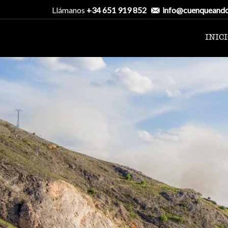
Llámanos
+34 651 919 852
info@cuenqueand
INIC