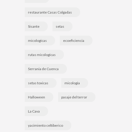
restaurante Casas Colgadas
Sisante
setas
micologicas
ecoeficiencia
rutas micologicas
Serrania de Cuenca
setas toxicas
micologia
Halloween
pasaje del terror
La Cava
yacimiento celtiberico