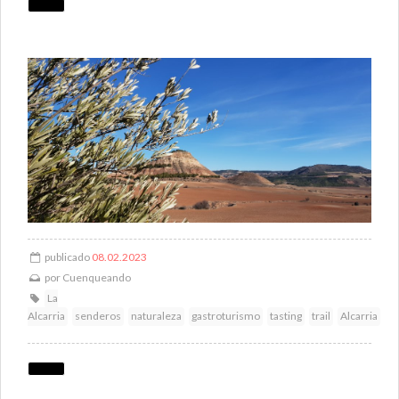
publicado
08.02.2023
por
Cuenqueando
La
Alcarria
senderos
naturaleza
gastroturismo
tasting
trail
Alcarria