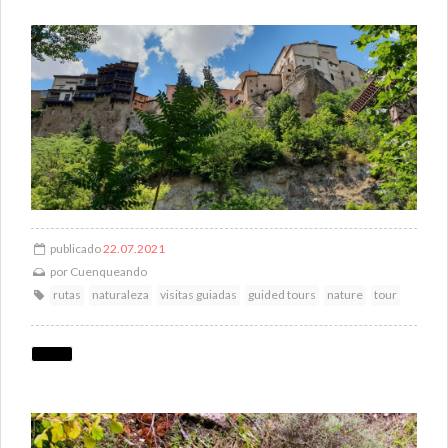
publicado
22.07.2021
por
Cuenqueando
rutas
naturaleza
visitas guiadas
guided tours
nature
tour