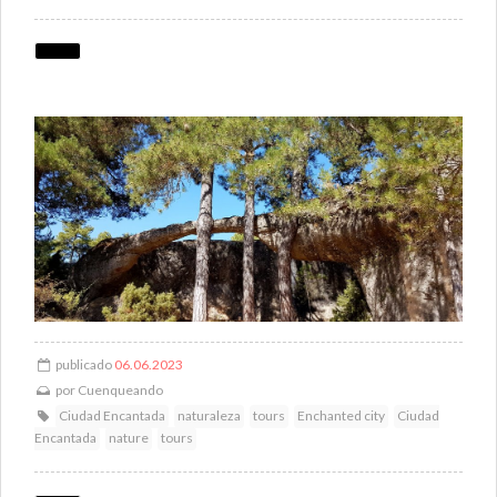
publicado
06.06.2023
por
Cuenqueando
Ciudad Encantada
naturaleza
tours
Enchanted city
Ciudad
Encantada
nature
tours