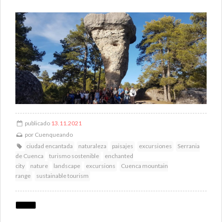
publicado
13.11.2021
por
Cuenqueando
ciudad encantada
naturaleza
paisajes
excursiones
Serrania
de Cuenca
turismo sostenible
enchanted
city
nature
landscape
excursions
Cuenca mountain
range
sustainable tourism