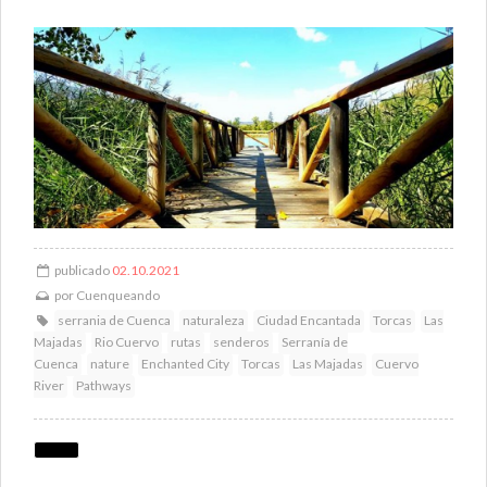
publicado
02.10.2021
por
Cuenqueando
serrania de Cuenca
naturaleza
Ciudad Encantada
Torcas
Las
Majadas
Rio Cuervo
rutas
senderos
Serranía de
Cuenca
nature
Enchanted City
Torcas
Las Majadas
Cuervo
River
Pathways