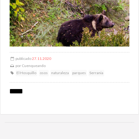
publicado
27.11.2020
por
Cuenqueando
El Hosquillo
osos
naturaleza
parques
Serrania