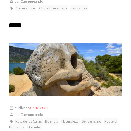
por
Cuenqueando
Cuenca Tour
Ciudad Encantada
naturaleza
publicado
07.12.2024
por
Cuenqueando
Ruta de las Caras
Buendia
Naturaleza
Senderismo
Route of
the Faces
Buendia