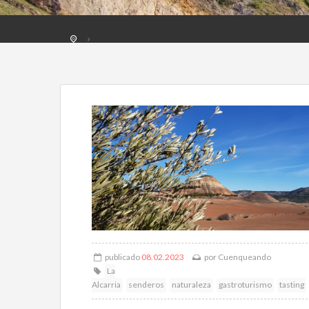
publicado
08.02.2023
por
Cuenqueando
La
Alcarria
senderos
naturaleza
gastroturismo
tasting