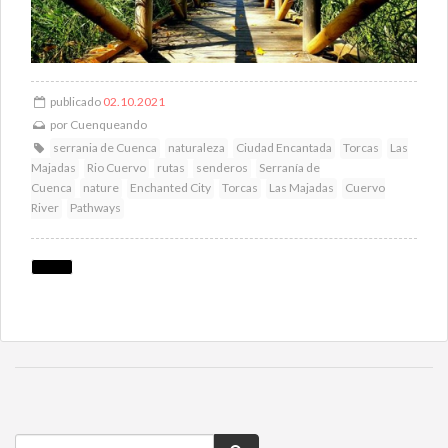
publicado
02.10.2021
por
Cuenqueando
serrania de Cuenca
naturaleza
Ciudad Encantada
Torcas
Las
Majadas
Rio Cuervo
rutas
senderos
Serranía de
Cuenca
nature
Enchanted City
Torcas
Las Majadas
Cuervo
River
Pathways