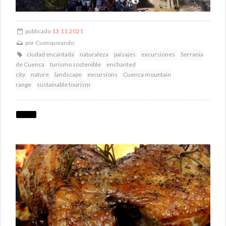
publicado
13.11.2021
por
Cuenqueando
ciudad encantada
naturaleza
paisajes
excursiones
Serrania
de Cuenca
turismo sostenible
enchanted
city
nature
landscape
excursions
Cuenca mountain
range
sustainable tourism