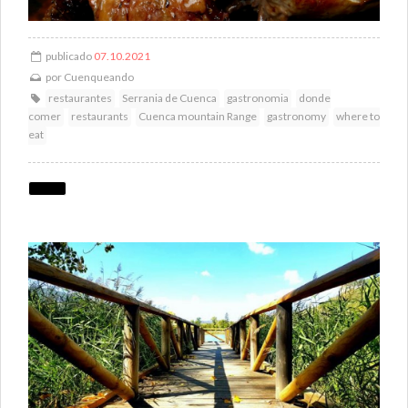
publicado
07.10.2021
por
Cuenqueando
restaurantes
Serrania de Cuenca
gastronomia
donde
comer
restaurants
Cuenca mountain Range
gastronomy
where to
eat