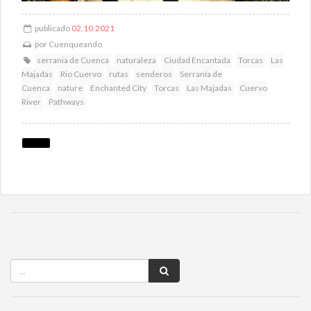
publicado
02.10.2021
por
Cuenqueando
serrania de Cuenca
naturaleza
Ciudad Encantada
Torcas
Las
Majadas
Rio Cuervo
rutas
senderos
Serranía de
Cuenca
nature
Enchanted City
Torcas
Las Majadas
Cuervo
River
Pathways