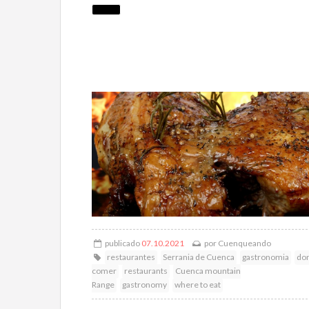
publicado
07.10.2021
por
Cuenqueando
restaurantes
Serrania de Cuenca
gastronomia
do
comer
restaurants
Cuenca mountain
Range
gastronomy
where to eat