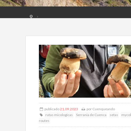
publicado
21.09.2023
por
Cuenqueando
rutas micologicas
Serrania de Cuenca
setas
mycol
routes