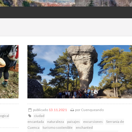
publicado
13.11.2021
por
Cuenqueando
ogical
ciudad
encantada
naturaleza
paisajes
excursiones
Serrania de
Cuenca
turismo sostenible
enchanted