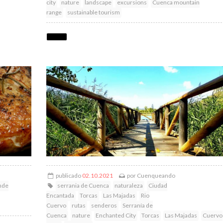
city
nature
landscape
excursions
Cuenca mountain
range
sustainable tourism
publicado
02.10.2021
por
Cuenqueando
nde
serrania de Cuenca
naturaleza
Ciudad
Encantada
Torcas
Las Majadas
Rio
Cuervo
rutas
senderos
Serranía de
Cuenca
nature
Enchanted City
Torcas
Las Majadas
Cuervo