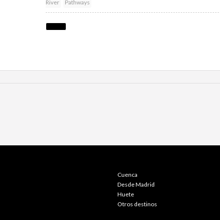
River
Pathways
Cuenca
Desde Madrid
Huete
Otros destinos