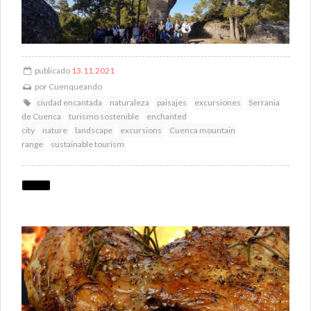
publicado
13.11.2021
por
Cuenqueando
ciudad encantada
naturaleza
paisajes
excursiones
Serrania
de Cuenca
turismo sostenible
enchanted
city
nature
landscape
excursions
Cuenca mountain
range
sustainable tourism