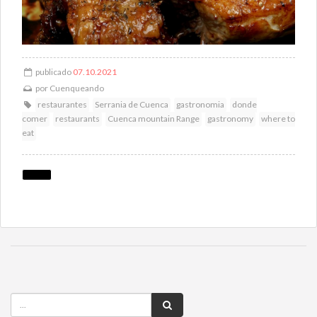
publicado
07.10.2021
por
Cuenqueando
restaurantes
Serrania de Cuenca
gastronomia
donde
comer
restaurants
Cuenca mountain Range
gastronomy
where to
eat