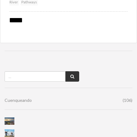
River
Pathways
Cuenqueando
(106)