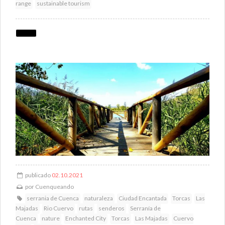
range
sustainable tourism
publicado
02.10.2021
por
Cuenqueando
serrania de Cuenca
naturaleza
Ciudad Encantada
Torcas
Las
Majadas
Rio Cuervo
rutas
senderos
Serranía de
Cuenca
nature
Enchanted City
Torcas
Las Majadas
Cuervo