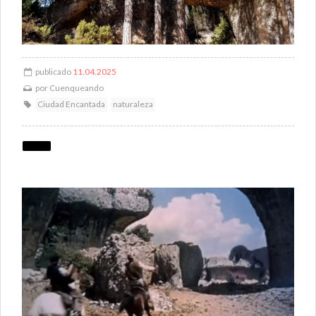
publicado
11.04.2025
por
Cuenqueando
Ciudad Encantada
naturaleza