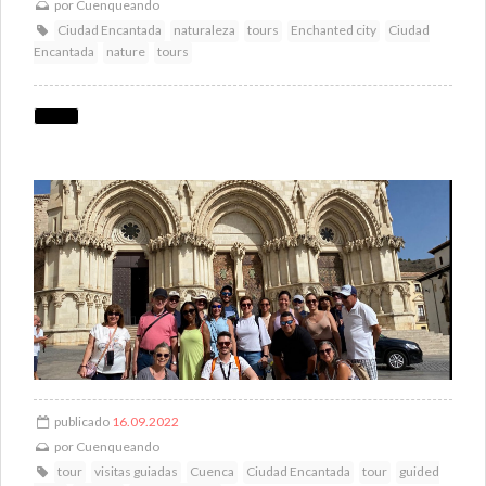
por
Cuenqueando
Ciudad Encantada
naturaleza
tours
Enchanted city
Ciudad
Encantada
nature
tours
publicado
16.09.2022
por
Cuenqueando
tour
visitas guiadas
Cuenca
Ciudad Encantada
tour
guided