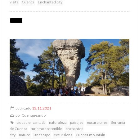
visits
Cuenca
Enchanted city
publicado
13.11.2021
por
Cuenqueando
ciudad encantada
naturaleza
paisajes
excursiones
Serrania
de Cuenca
turismo sostenible
enchanted
city
nature
landscape
excursions
Cuenca mountain