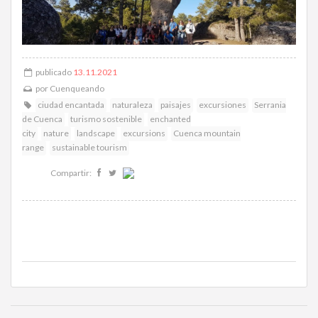
publicado
13.11.2021
por
Cuenqueando
ciudad encantada
naturaleza
paisajes
excursiones
Serrania
de Cuenca
turismo sostenible
enchanted
city
nature
landscape
excursions
Cuenca mountain
range
sustainable tourism
Compartir: