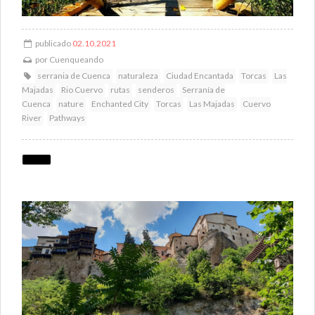
publicado
02.10.2021
por
Cuenqueando
serrania de Cuenca
naturaleza
Ciudad Encantada
Torcas
Las
Majadas
Rio Cuervo
rutas
senderos
Serranía de
Cuenca
nature
Enchanted City
Torcas
Las Majadas
Cuervo
River
Pathways