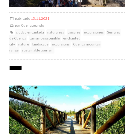
publicado
13.11.2021
por
Cuenqueando
ciudad encantada
naturaleza
paisajes
excursiones
Serrania
de Cuenca
turismo sostenible
enchanted
city
nature
landscape
excursions
Cuenca mountain
range
sustainable tourism