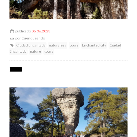
publicado
06.06.2023
por
Cuenqueando
Ciudad Encantada
naturaleza
tours
Enchanted city
Ciudad
Encantada
nature
tours