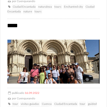
por
Cuenqueando
Ciudad Encantada
naturaleza
tours
Enchanted city
Ciudad
Encantada
nature
tours
publicado
16.09.2022
por
Cuenqueando
tour
visitas guiadas
Cuenca
Ciudad Encantada
tour
guided