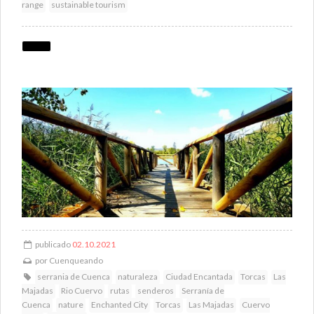
range
sustainable tourism
publicado
02.10.2021
por
Cuenqueando
serrania de Cuenca
naturaleza
Ciudad Encantada
Torcas
Las
Majadas
Rio Cuervo
rutas
senderos
Serranía de
Cuenca
nature
Enchanted City
Torcas
Las Majadas
Cuervo