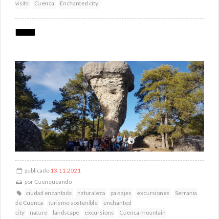
visits
Cuenca
Enchanted city
publicado
13.11.2021
por
Cuenqueando
ciudad encantada
naturaleza
paisajes
excursiones
Serrania
de Cuenca
turismo sostenible
enchanted
city
nature
landscape
excursions
Cuenca mountain