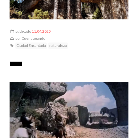
publicado
11.04.2025
por
Cuenqueando
Ciudad Encantada
naturaleza