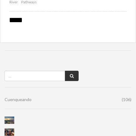
River
Pathways
Cuenqueando
(106)