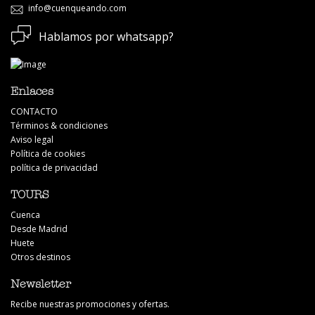
info@cuenqueando.com
Hablamos por whatsapp?
Paola Porras
Visitamos con ellos la Mina Romana Cuevas del Sanabrio,
Enlaces
excelente guía y muy buena explicación del yacimiento.
CONTACTO
Términos & condiciones
Aviso legal
Política de cookies
política de privacidad
TOURS
Cuenca
Desde Madrid
Huete
Otros destinos
Newsletter
Carmen Manzano
Recibe nuestras promociones y ofertas.