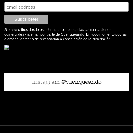
Recomiendo muy especialmente este tour, -porque
combinar naturaleza ( Casa Encantada) y cultura (
recorrido por Cuenca) es perfecto. - porque el conductor
y el guía son profesionales auténticos, amables y de
buena conversación. - porque el tiempo empleado en el
Si te suscríbes desde este formulario, aceptas las comunicaciones
comerciales vía email por parte de Cuenqueando. En todo momento podrás
itinerario es adecuado. ! Enhorabuena!.
ejercer tu derecho de rectificación o cancelación de la suscripción.
Instagram
@cuenqueando
Raúl
Hicimos las visitas guiadas en Huete con ellos y lo hacen
muy bien. El guía José Luis lo explica fenomenal y sabe
mucho de historia.