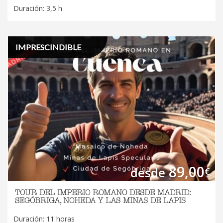
Duración: 3,5 h
IMPRESCINDIBLE
89,00
desde
€
TOUR DEL IMPERIO ROMANO DESDE MADRID:
SEGÓBRIGA, NOHEDA Y LAS MINAS DE LAPIS
Duración: 11 horas