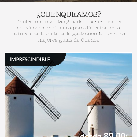
¿CUENQUEAMOS?
Te ofrecemos visitas guiadas, excursiones y
actividades en Cuenca para disfrutar de la
naturaleza, la cultura, la gastronomia... con los
mejores guias de Cuenca
IMPRESCINDIBLE
89,00
desde
€