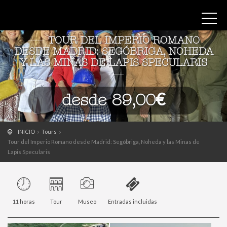
TOUR DEL IMPERIO ROMANO
DESDE MADRID: SEGÓBRIGA, NOHEDA
Y LAS MINAS DE LAPIS SPECULARIS
desde 89,00€
INICIO
Tours
Tour del Imperio Romano desde Madrid: Segóbriga, Noheda y las Minas de
Lapis Specularis
11 horas
Tour
Museo
Entradas incluidas