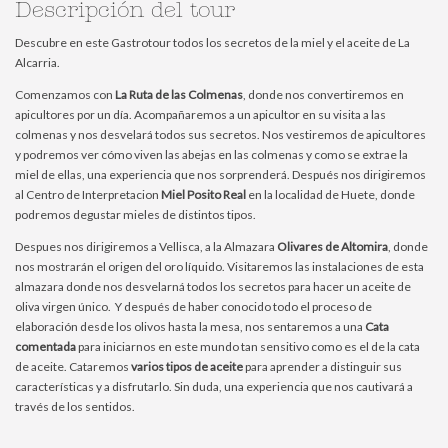
Descripción del tour
Descubre en este Gastrotour todos los secretos de la miel y el aceite de La
Alcarria.
Comenzamos con
La Ruta de las Colmenas
, donde nos convertiremos en
apicultores por un día. Acompañaremos a un apicultor en su visita a las
colmenas y nos desvelará todos sus secretos. Nos vestiremos de apicultores
y podremos ver cómo viven las abejas en las colmenas y como se extrae la
miel de ellas, una experiencia que nos sorprenderá. Después nos dirigiremos
al Centro de Interpretacion
Miel Posito Real
en la localidad de Huete, donde
podremos degustar mieles de distintos tipos.
Despues nos dirigiremos a Vellisca, a la Almazara
Olivares de Altomira
, donde
nos mostrarán el origen del oro líquido. Visitaremos las instalaciones de esta
almazara donde nos desvelarná todos los secretos para hacer un aceite de
oliva virgen único. Y después de haber conocido todo el proceso de
elaboración desde los olivos hasta la mesa, nos sentaremos a una
Cata
comentada
para iniciarnos en este mundo tan sensitivo como es el de la cata
de aceite. Cataremos
varios tipos de aceite
para aprender a distinguir sus
características y a disfrutarlo. Sin duda, una experiencia que nos cautivará a
través de los sentidos.