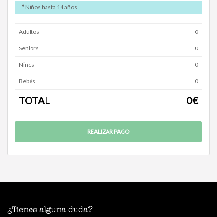
*
Niños hasta 14 años
Adultos
0
Seniors
0
Niños
0
Bebés
0
TOTAL
0
€
¿Tienes alguna duda?