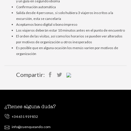
y un guía en segundo idioma
Confirmación automática
Salida desde 4 personas, si solo hubiera 3 viajeros inscritos a la
excursión, esta se cancelaría
Aceptamos bono digital o bono impreso
Los viajeros deberán estar 10 minutos antes en el punto de encuentro
El orden de las visitas, así como los horarios se pueden ver alterados
por motivos de organización u otros inesperados
Es posible que en alguna ocasión los menús varíen por motivos de
organización
Compartir:
¿Tienes alguna duda?
+34 651 919 852
info@cuenqueando.com