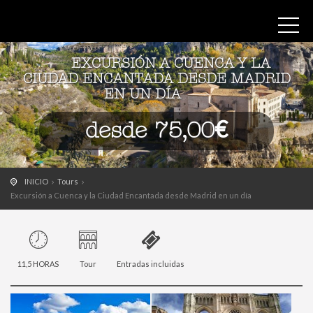
EXCURSIÓN A CUENCA Y LA
CIUDAD ENCANTADA DESDE MADRID
EN UN DÍA
desde 75,00€
INICIO
Tours
Excursión a Cuenca y la Ciudad Encantada desde Madrid en un día
11,5 HORAS
Tour
Entradas incluidas