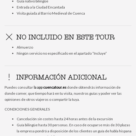
Guía nativo bilingüe
Entrada a la Ciudad Encantada
Visita guiada al Barrio Medieval de Cuenca
NO INCLUIDO EN ESTE TOUR
Almuerzo
Ningún servicio no especificado en el apartado “Incluye”
INFORMACIÓN ADICIONAL
Puedes consultar
la app
cuencatour.
es
donde obtendrás información de
donde comer, que tiempo hará en tu visita, nuestros guías y poder ver las
opiniones de otros viajeros o compartir la tuya.
CONDICIONES GENERALES
Cancelación sin costes hasta 24 horas antes de la excursión
Guía bilingüe hasta 30 personas. En caso de ocuparse más de 30 plazas
la empresa pondrá a disposición de los clientes un guía de habla hispana