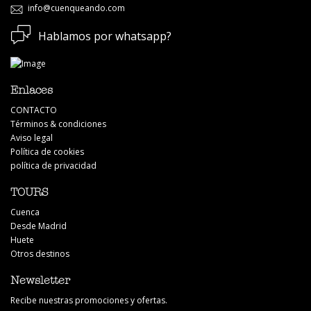
info@cuenqueando.com
Hablamos por whatsapp?
Carmen Manzano
Recomiendo muy especialmente este tour, -porque
Enlaces
combinar naturaleza ( Casa Encantada) y cultura (
recorrido por Cuenca) es perfecto. - porque el conductor
CONTACTO
y el guía son profesionales auténticos, amables y de
Términos & condiciones
buena conversación. - porque el tiempo empleado en el
Aviso legal
itinerario es adecuado. ! Enhorabuena!.
Política de cookies
política de privacidad
TOURS
Cuenca
Desde Madrid
Huete
Otros destinos
Newsletter
Rebeca Girado
Recibe nuestras promociones y ofertas.