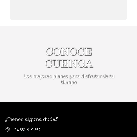
Raúl
CONOCE
CUENCA
Hicimos las visitas guiadas en Huete con ellos y lo hacen
muy bien. El guía José Luis lo explica fenomenal y sabe
Los mejores planes para disfrutar de tu
mucho de historia.
tiempo
¿Tienes alguna duda?
+34 651 919 852