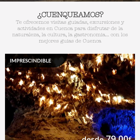
¿CUENQUEAMOS?
Te ofrecemos visitas guiadas, excursiones y
actividades en Cuenca para disfrutar de la
naturaleza, la cultura, la gastronomia... con los
mejores guias de Cuenca
IMPRESCINDIBLE
79,00
desde
€