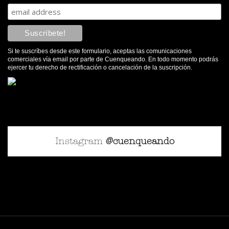
Buenos profesionales, muy amena y te enseñan mucha
curiosidades, y el Guia llamado Victor un encanto y un
gran profesional y siempre dispuesto y atento a las
preguntas de los clientes, un 10
Si te suscríbes desde este formulario, aceptas las comunicaciones
comerciales vía email por parte de Cuenqueando. En todo momento podrás
ejercer tu derecho de rectificación o cancelación de la suscripción.
Instagram
@cuenqueando
Francisco Martín
Hicimos la ruta de la ciudad encantada y del nacimiento
del río cuervo con Víctor y nos encantó. Tuvimos la suerte
de ser un grupo pequeño y Víctor es un excelente guía. No
sólo es buen guía por conocer la zona y ser ameno sino