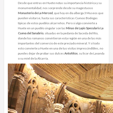
Desde que entras en Huete notas su importancia histórica y su
monumentalidad, nos sorprende desde su magestuoso
Monasterio de La Merced
, que hoy en día alberga 3 Museos que
pueden visitarse, hasta sus características Cuevas Bodegas
típicas de estos pueblos alcarreños. Pero si algo convierte a
Huete en un pueblo singular son las
Minas de Lapis Specularis La
Cueva del Sanabrio
, situadas en la pedanía de Saceda del Río,
donde los romanos convirtieron esta región en una de las más
importantes del comercio de este preciado mineral. Y si todo
esto convierte a Huete en una de tus visitas imprescindibles, no
puedes dejar de probar sus dulces
Antoñitos
, su licor de Lavanda
o su miel de la Alcarria.