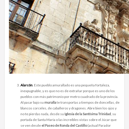
Alarcón
. Este pueblo amurallado es una pequeña fortaleza,
inexpugnable, y es que no es de extrañar porque es uno de los
pueblos con más patrimonio por metro cuadrado de la provincia.
Al pasar bajo su
muralla
te transportas a tiempos de doncellas, de
blancos corceles, de caballeros y dragones. Abre bien los ojos y
no te pierdas nada, desde su
Iglesia de la Santísima Trinidad
, su
portada de Santa María o las increíbles vistas sobre el Júcar que
se ven desde
el Paseo de Ronda del Castillo
(actual Parador