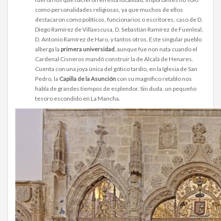
como personalidades religiosas, ya que muchos de ellos
destacaron como políticos, funcionarios o escritores, caso de D.
Diego Ramírez de Villaescusa, D. Sebastián Ramírez de Fuenleal,
D. Antonio Ramírez de Haro, y tantos otros. Este singular pueblo
alberga la
primera universidad
, aunque fue non nata cuando el
Cardenal Cisneros mandó construir la de Alcalá de Henares.
Cuenta con una joya única del gótico tardío, en la Iglesia de San
Pedro, la
Capilla de la Asunción
con su magnífico retablo nos
habla de grandes tiempos de esplendor. Sin duda, un pequeño
tesoro escondido en La Mancha.