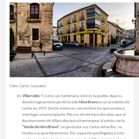
Foto: Carlos Gonzalez
Villarrubio
. Y si eres un melómano, este es tu pueblo. Aquí es
donde trágicamente perdió la vida
Nino Bravo
en un accidente de
coche en 1973. Desde entonces son muchos los que acuden a
este lugar a homenajearle. Pero es desde hace dos años que el
Ayuntamiento de Villarrubio quiso homenajear al artista con la
“Senda de Nino Bravo”
, un paseo por sus Cartas Amarillas, su
Noelia o su querida américa. Por supuesto que llegados a este