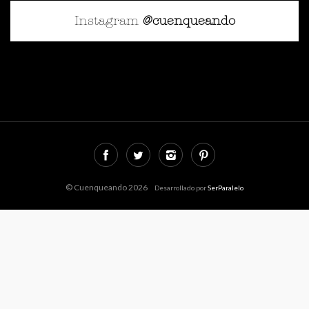
Instagram
@cuenqueando
© Cuenqueando 2026
Desarrollado por
SerParalelo