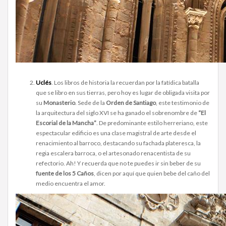
Uclés
. Los libros de historia la recuerdan por la fatídica batalla
que se libro en sus tierras, pero hoy es lugar de obligada visita por
su
Monasterio
. Sede de la
Orden de Santiago
, este testimonio de
la arquitectura del siglo XVI se ha ganado el sobrenombre de
“El
Escorial de la Mancha”
. De predominante estilo herreriano, este
espectacular edificio es una clase magistral de arte desde el
renacimiento al barroco, destacando su fachada plateresca, la
regia escalera barroca, o el artesonado renacentista de su
refectorio. Ah! Y recuerda que no te puedes ir sin beber de su
fuente de los 5 Caños
, dicen por aquí que quien bebe del caño del
medio encuentra el amor.