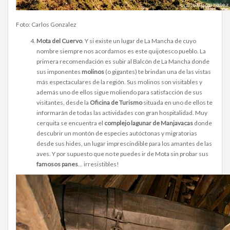
Foto: Carlos Gonzalez
Mota del Cuervo
. Y si existe un lugar de La Mancha de cuyo
nombre siempre nos acordamos es este quijotesco pueblo. La
primera recomendación es subir al Balcón de La Mancha donde
sus imponentes
molinos
(o gigantes) te brindan una de las vistas
más espectaculares de la región. Sus molinos son visitables y
además uno de ellos sigue moliendo para satisfacción de sus
visitantes, desde la
Oficina de Turismo
situada en uno de ellos te
informarán de todas las actividades con gran hospitalidad. Muy
cerquita se encuentra el
complejo lagunar de Manjavacas
donde
descubrir un montón de especies autóctonas y migratorias
desde sus hides, un lugar imprescindible para los amantes de las
aves. Y por supuesto que no te puedes ir de Mota sin probar sus
famosos panes
… irresistibles!