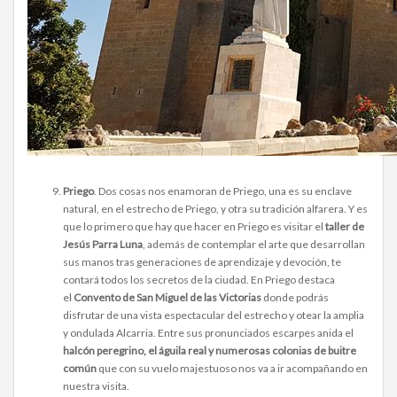
Priego
. Dos cosas nos enamoran de Priego, una es su enclave
natural, en el estrecho de Priego, y otra su tradición alfarera. Y es
que lo primero que hay que hacer en Priego es visitar el
taller de
Jesús Parra Luna
, además de contemplar el arte que desarrollan
sus manos tras generaciones de aprendizaje y devoción, te
contará todos los secretos de la ciudad. En Priego destaca
el
Convento de San Miguel de las Victorias
donde podrás
disfrutar de una vista espectacular del estrecho y otear la amplia
y ondulada Alcarria. Entre sus pronunciados escarpes anida el
halcón peregrino, el águila real y numerosas colonias de buitre
común
que con su vuelo majestuoso nos va a ir acompañando en
nuestra visita.