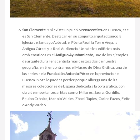
San Clemente
. Y si existe un pueblo
renacentista
en Cuenca, ese
es San Clemente. Destacan en su conjunto arquitectónico la
Iglesia de Santiago Apóstol, el Pósito Real, la Torre Vieja, la
Antigua Cárcel y la Real Audiencia. Uno de los edificios más
emblemáticos es el
Antiguo Ayuntamiento
, uno de los ejemplos
de arquitectura renacentista más destacados de nuestra
geografía, en él encontramos el Museo de Obra Gráfica, una de
las sedes de la
Fundación Antonio Pérez
en la provincia de
Cuenca. No te lo puedes perder porque alberga una de las
mejores colecciones de España dedicada a la obra gráfica, con
obra de importantes artitas como, Millares, Saura, Gordillo,
Equipo Crónica, Manolo Valdes, Zóbel, Tapies, Carlos Pazos, Feito
o Andy Warhol.