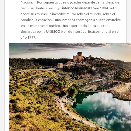
Nacional). Por supuesto que no puedes dejar de ver la Iglesia de
San Juan Bautista, en cuyo
interior Jesús Mateo
en 1994 pintó
sobre sus muras un increíble mural sobre el mundo, sobre el
hombre, la creación… una inmensa cosmogonía que te envuelve
en un mundo casi onírico. Una experiencia única que fue
declarada por la
UNESCO
bien de interés artístico mundial en el
año 1997.