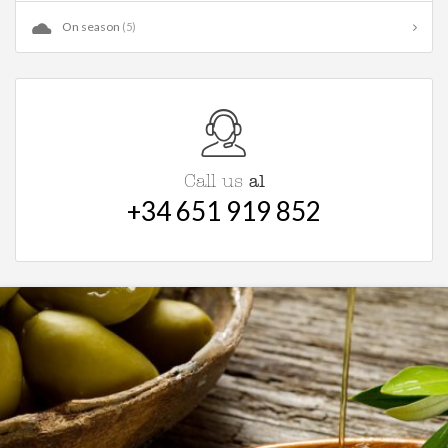
On season
(5)
al
Call us
+34 651 919 852