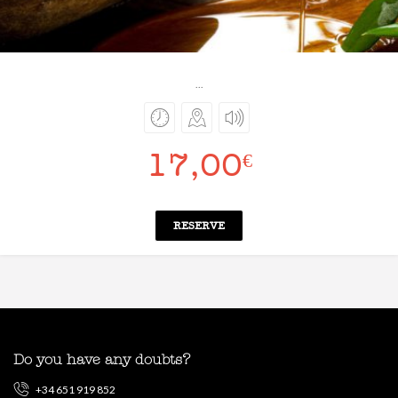
...
17,00
€
RESERVE
Do you have any doubts?
+34 651 919 852