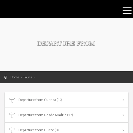
DEPARTURE FROM
Home
Tours
Departure from Cuenca
(10)
Departure from Desde Madrid
(17)
Departure from Huete
(3)