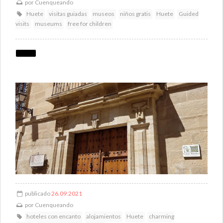
por
Cuenqueando
Huete
visitas guiadas
museos
niños gratis
Huete
Guided
visits
museums
free for children
publicado
26.09.2021
por
Cuenqueando
hoteles con encanto
alojamientos
Huete
charming