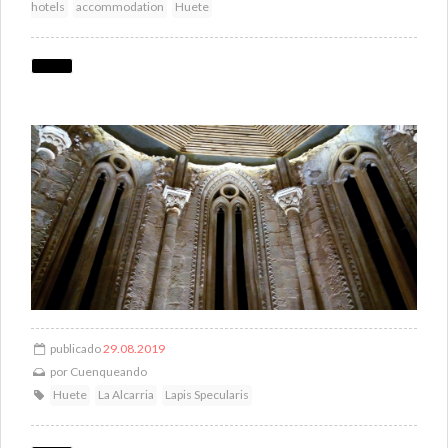
hotels
accommodation
Huete
publicado
29.08.2019
por
Cuenqueando
Huete
La Alcarria
Lapis Specularis