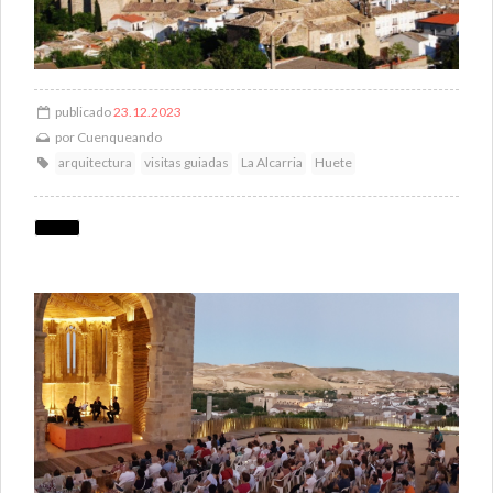
publicado
23.12.2023
por
Cuenqueando
arquitectura
visitas guiadas
La Alcarria
Huete