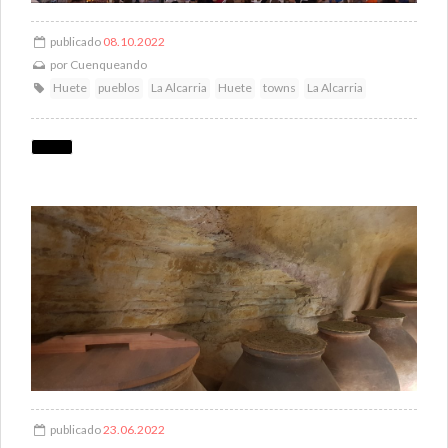
publicado
08.10.2022
por
Cuenqueando
Huete
pueblos
La Alcarria
Huete
towns
La Alcarria
publicado
23.06.2022