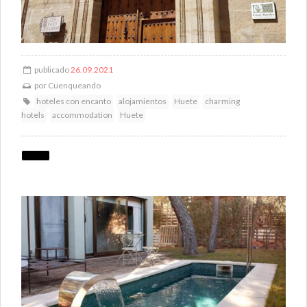
publicado
26.09.2021
por
Cuenqueando
hoteles con encanto
alojamientos
Huete
charming
hotels
accommodation
Huete