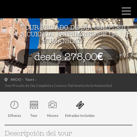
TOUR PRIVADO DE DÍA COMPLETO
A CUENCA: PATRIMONIO DE LA
HUMANIDAD
desde 278,00€
INICIO
Tours
Tour Privado de Día Completo a Cuenca: Patrimonio de la Humanidad
10 horas
Tour
Museo
Entradas incluidas
Descripción del tour