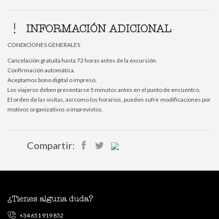
INFORMACIÓN ADICIONAL
CONDICIONES GENERALES
Cancelación gratuita hasta 72 horas antes de la excursión.
Confirmación automática.
Aceptamos bono digital o impreso.
Los viajeros deben presentarse 5 minutos antes en el punto de encuentro.
El orden de las visitas, así como los horarios, pueden sufrir modificaciones por
motivos organizativos o imprevistos.
Compartir:
¿Tienes alguna duda?
+34 651 919 852