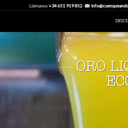
Llámanos
+34 651 919 852
info@cuenqueand
INIC
ORO LI
EC