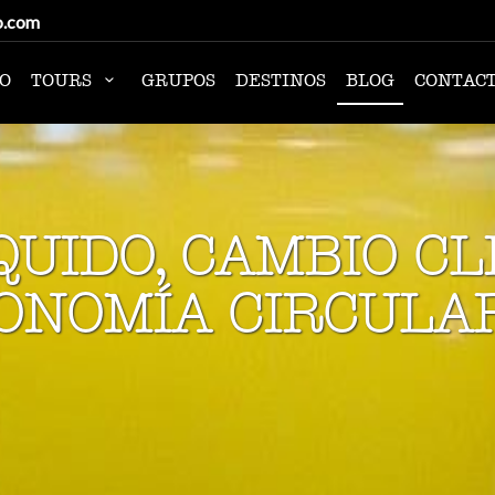
o.com
IO
TOURS
GRUPOS
DESTINOS
BLOG
CONTAC
QUIDO, CAMBIO CL
ONOMÍA CIRCULA