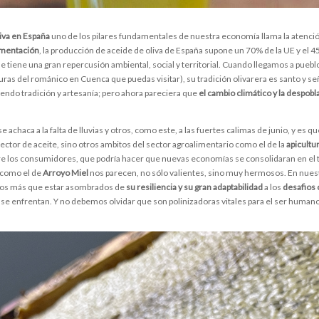
liva en España
uno de los pilares fundamentales de nuestra economía llama la atenció
limentación
, la producción de aceide de oliva de España supone un 70% de la UE y el 4
 tiene una gran repercusión ambiental, social y territorial. Cuando llegamos a pue
turas del románico en Cuenca que puedas visitar), su tradición olivarera es santo y s
iendo tradición y artesanía; pero ahora pareciera que
el cambio climático y la despob
 achaca a la falta de lluvias y otros, como este, a las fuertes calimas de junio, y es 
ctor de aceite, sino otros ambitos del sector agroalimentario como el de la
apicultu
re los consumidores, que podría hacer que nuevas economías se consolidaran en el te
 como el de
Arroyo Miel
nos parecen, no sólo valientes, sino muy hermosos. En nuest
os más que estar asombrados de
su resiliencia y su gran adaptabilidad
a los
desafios 
 se enfrentan. Y no debemos olvidar que son polinizadoras vitales para el ser humano