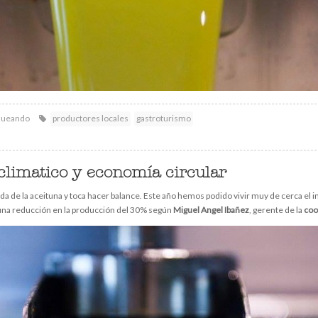
queando
productores locales
gastroturismo
 climatico y economía circular
 de la aceituna y toca hacer balance. Este año hemos podido vivir muy de cerca el i
na reducción en la producción del 30% según
Miguel Angel Ibañez
, gerente de la
coo