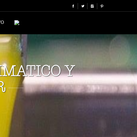
TO
IMATICO Y
R