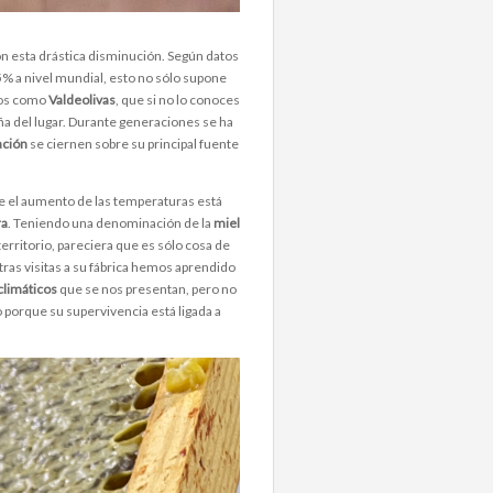
n esta drástica disminución. Según datos
5% a nivel mundial, esto no sólo supone
blos como
Valdeolivas
, que si no lo conoces
eña del lugar. Durante generaciones se ha
lación
se ciernen sobre su principal fuente
que el aumento de las temperaturas está
ra
. Teniendo una denominación de la
miel
rritorio, pareciera que es sólo cosa de
ras visitas a su fábrica hemos aprendido
climáticos
que se nos presentan, pero no
 porque su supervivencia está ligada a