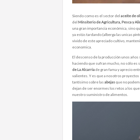
Siendo como es el sector del
aceite de o
del
Minsiterio de Agricultura, Pesca y A
una gran importancia económica, sino que
ya estás tardando (alberga las unicas pin
vivido de este apreciado cultivo, manten
economica.
El descenso de la producción unos años se
haciendo que sufran mucho, no sólo es se
de La Alcarria
de gran fama y aprecio ent
valientes. Y es que a nosotros proyectos
tantísimo sobre las
abejas
que no podem
dejan de ser enormes los retos a los que
nuestro suministro de alimentos.