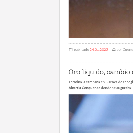
publicado
24.01.2025
por
Cuen
Oro liquido, cambio
Termina la campaña en Cuenca de recogida
Alcarria Conquense
donde se auguraba u