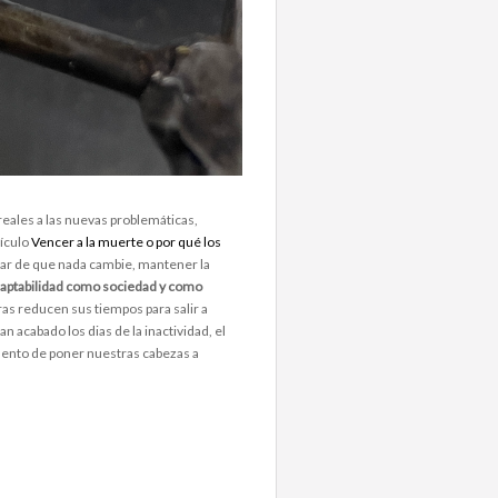
ales a las nuevas problemáticas,
tículo
Vencer a la muerte o por qué los
atar de que nada cambie, mantener la
aptabilidad como sociedad y como
eras reducen sus tiempos para salir a
acabado los dias de la inactividad, el
omento de poner nuestras cabezas a