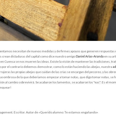
rentamos necesitan de nuevas medidas y de firmes apoyos que generen respuestas re
s crean dictaduras del capital como dice nuestro amigo
Daniel Arias-Aranda
en su ar
, en Cuenca se nos mueren las ideas. Existe la visión de mantener las tradiciones, tr
o por el contrario debemos demostrar, como lo están haciendo las abejas, nuestra
ad
forrajeras las propias abejas que cuidan de las crias se encargan del pecoreo, y las obr
asombrosa de la que deberiamos empezar a tomar notas, que digo tomar notas, se han 
ión al cambio sobrevivirá. Se acabaron los lamentos, se acabaron los "eas". Es el m
enquear!
nagement. Escritor. Autor de «Querido alumno: Te estamos engañando»