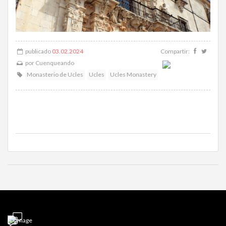
publicado
03.02.2024
Compartir:
por
Cuenqueando
Monasterio de Ucles
Ucles
Ucles Monastery