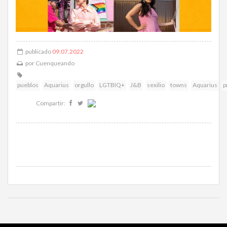
publicado
09.07.2022
por
Cuenqueando
pueblos
Aquarius
orgullo
LGTBIQ+
J&B
sexilio
towns
Aquarius
p
Compartir: