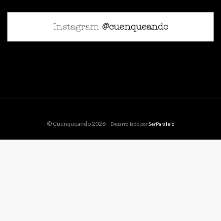
Instagram
@cuenqueando
© Cuenqueando 2026
Desarrollado por
SerParalelo